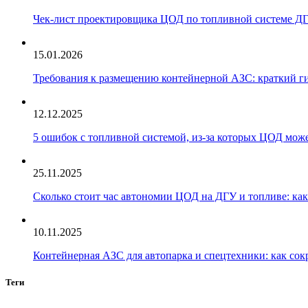
Чек‑лист проектировщика ЦОД по топливной системе Д
15.01.2026
Требования к размещению контейнерной АЗС: краткий ги
12.12.2025
5 ошибок с топливной системой, из‑за которых ЦОД може
25.11.2025
Сколько стоит час автономии ЦОД на ДГУ и топливе: как
10.11.2025
Контейнерная АЗС для автопарка и спецтехники: как сок
Теги