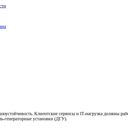
сти
ана
зоустойчивость. Клиентские сервисы и IT-нагрузка должны работ
ель-генераторные установки (ДГУ).