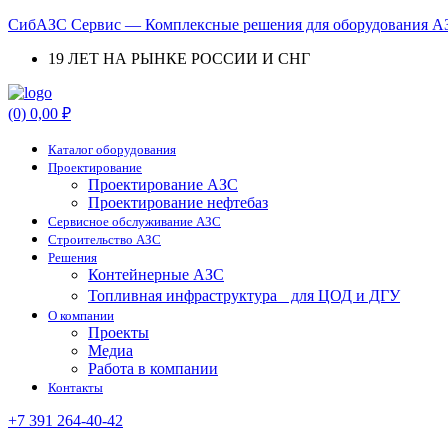
СибАЗС Сервис — Комплексные решения для оборудования АЗ
19 ЛЕТ НА РЫНКЕ РОССИИ И СНГ
Menu
(0)
0,00
₽
Каталог оборудования
Проектирование
Проектирование АЗС
Проектирование нефтебаз
Cервисное обслуживание АЗС
Строительство АЗС
Решения
Контейнерные АЗС
Топливная инфраструктура для ЦОД и ДГУ
О компании
Проекты
Медиа
Работа в компании
Контакты
+7 391 264-40-42