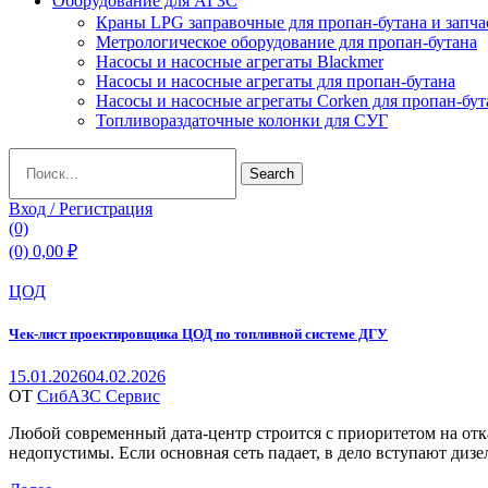
Оборудование для АГЗС
Краны LPG заправочные для пропан-бутана и запча
Метрологическое оборудование для пропан-бутана
Насосы и насосные агрегаты Blackmer
Насосы и насосные агрегаты для пропан-бутана
Насосы и насосные агрегаты Corken для пропан-бут
Топливораздаточные колонки для СУГ
Search
Search
for:
Вход / Регистрация
(0)
(0)
0,00
₽
Categories
ЦОД
Чек‑лист проектировщика ЦОД по топливной системе ДГУ
15.01.2026
04.02.2026
ОТ
СибАЗС Сервис
Любой современный дата-центр строится с приоритетом на отка
недопустимы. Если основная сеть падает, в дело вступают диз