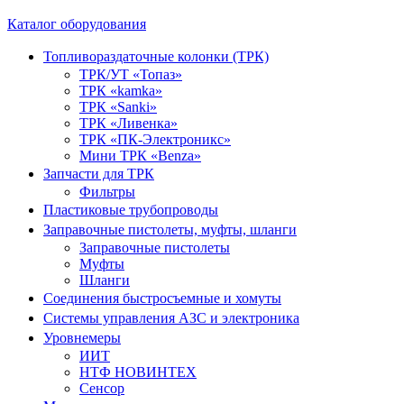
Каталог оборудования
Топливораздаточные колонки (ТРК)
ТРК/УТ «Топаз»
ТРК «kamka»
ТРК «Sanki»
ТРК «Ливенка»
ТРК «ПК-Электроникс»
Мини ТРК «Benza»
Запчасти для ТРК
Фильтры
Пластиковые трубопроводы
Заправочные пистолеты, муфты, шланги
Заправочные пистолеты
Муфты
Шланги
Соединения быстросъемные и хомуты
Системы управления АЗС и электроника
Уровнемеры
ИИТ
НТФ НОВИНТЕХ
Сенсор