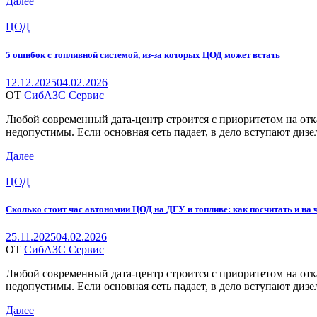
Далее
Categories
ЦОД
5 ошибок с топливной системой, из‑за которых ЦОД может встать
12.12.2025
04.02.2026
ОТ
СибАЗС Сервис
Любой современный дата-центр строится с приоритетом на отка
недопустимы. Если основная сеть падает, в дело вступают диз
Далее
Categories
ЦОД
Сколько стоит час автономии ЦОД на ДГУ и топливе: как посчитать и на 
25.11.2025
04.02.2026
ОТ
СибАЗС Сервис
Любой современный дата-центр строится с приоритетом на отка
недопустимы. Если основная сеть падает, в дело вступают диз
Далее