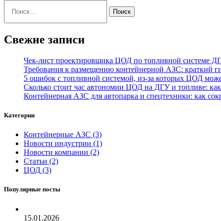
Найти:
Свежие записи
Чек‑лист проектировщика ЦОД по топливной системе Д
Требования к размещению контейнерной АЗС: краткий ги
5 ошибок с топливной системой, из‑за которых ЦОД може
Сколько стоит час автономии ЦОД на ДГУ и топливе: как
Контейнерная АЗС для автопарка и спецтехники: как сок
Категории
Контейнерные АЗС
(3)
Новости индустрии
(1)
Новости компании
(2)
Статьи
(2)
ЦОД
(3)
Популярные посты
15.01.2026