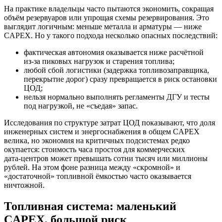
На практике владельцы часто пытаются экономить, сокращая
объём резервуаров или упрощая схемы резервирования. Это
выглядит логичным: меньше металла и арматуры — ниже
CAPEX. Но у такого подхода несколько опасных последствий:
фактическая автономия оказывается ниже расчётной
из‑за пиковых нагрузок и старения топлива;
любой сбой логистики (задержка топливозаправщика,
перекрытие дорог) сразу превращается в риск остановки
ЦОД;
нельзя нормально выполнять регламенты ДГУ и тесты
под нагрузкой, не «съедая» запас.
Исследования по структуре затрат ЦОД показывают, что доля
инженерных систем и энергоснабжения в общем CAPEX
велика, но экономия на критичных подсистемах редко
окупается: стоимость часа простоя для коммерческих
дата‑центров может превышать сотни тысяч или миллионы
рублей. На этом фоне разница между «скромной» и
«достаточной» топливной ёмкостью часто оказывается
ничтожной.
Топливная система: маленький
CAPEX, большой риск