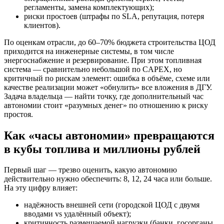
регламенты, замена комплектующих);
риски простоев (штрафы по SLA, репутация, потеря
клиентов).
По оценкам отрасли, до 60–70% бюджета строительства ЦОД
приходится на инженерные системы, в том числе
энергоснабжение и резервирование. При этом топливная
система — сравнительно небольшой по CAPEX, но
критичный по рискам элемент: ошибка в объёме, схеме или
качестве реализации может «обнулить» все вложения в ДГУ.
Задача владельца — найти точку, где дополнительный час
автономии стоит «разумных денег» по отношению к риску
простоя.
Как «часы автономии» превращаются
в кубы топлива и миллионы рублей
Первый шаг — трезво оценить, какую автономию
действительно нужно обеспечить: 8, 12, 24 часа или больше.
На эту цифру влияет:
надёжность внешней сети (городской ЦОД с двумя
вводами vs удалённый объект);
критичность размещаемой нагрузки (банки, госорганы,