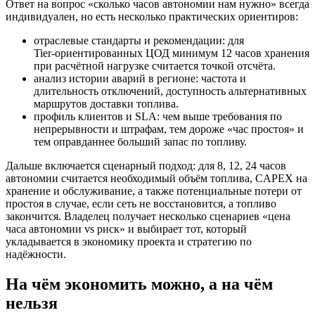
Ответ на вопрос «сколько часов автономии нам нужно» всегда
индивидуален, но есть несколько практических ориентиров:
отраслевые стандарты и рекомендации: для
Tier‑ориентированных ЦОД минимум 12 часов хранения
при расчётной нагрузке считается точкой отсчёта.
анализ истории аварий в регионе: частота и
длительность отключений, доступность альтернативных
маршрутов доставки топлива.
профиль клиентов и SLA: чем выше требования по
непрерывности и штрафам, тем дороже «час простоя» и
тем оправданнее больший запас по топливу.
Дальше включается сценарный подход: для 8, 12, 24 часов
автономии считается необходимый объём топлива, CAPEX на
хранение и обслуживание, а также потенциальные потери от
простоя в случае, если сеть не восстановится, а топливо
закончится. Владелец получает несколько сценариев «цена
часа автономии vs риск» и выбирает тот, который
укладывается в экономику проекта и стратегию по
надёжности.
На чём экономить можно, а на чём
нельзя