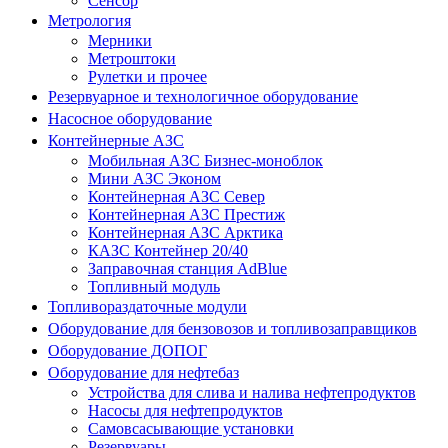
Сенсор
Метрология
Мерники
Метроштоки
Рулетки и прочее
Резервуарное и технологичное оборудование
Насосное оборудование
Контейнерные АЗС
Мобильная АЗС Бизнес-моноблок
Мини АЗС Эконом
Контейнерная АЗС Север
Контейнерная АЗС Престиж
Контейнерная АЗС Арктика
КАЗС Контейнер 20/40
Заправочная станция AdBlue
Топливный модуль
Топливораздаточные модули
Оборудование для бензовозов и топливозаправщиков
Оборудование ДОПОГ
Оборудование для нефтебаз
Устройства для слива и налива нефтепродуктов
Насосы для нефтепродуктов
Самовсасывающие установки
Резервуары