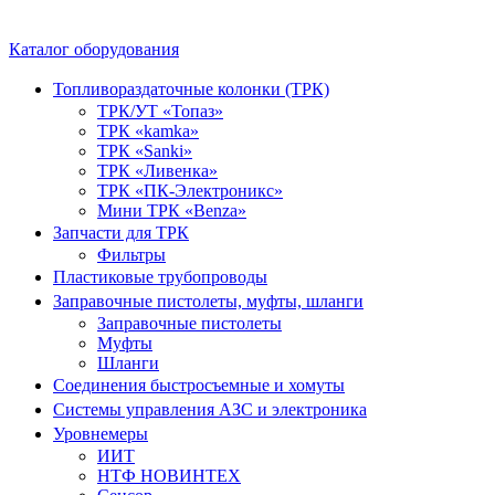
Каталог оборудования
Топливораздаточные колонки (ТРК)
ТРК/УТ «Топаз»
ТРК «kamka»
ТРК «Sanki»
ТРК «Ливенка»
ТРК «ПК-Электроникс»
Мини ТРК «Benza»
Запчасти для ТРК
Фильтры
Пластиковые трубопроводы
Заправочные пистолеты, муфты, шланги
Заправочные пистолеты
Муфты
Шланги
Соединения быстросъемные и хомуты
Системы управления АЗС и электроника
Уровнемеры
ИИТ
НТФ НОВИНТЕХ