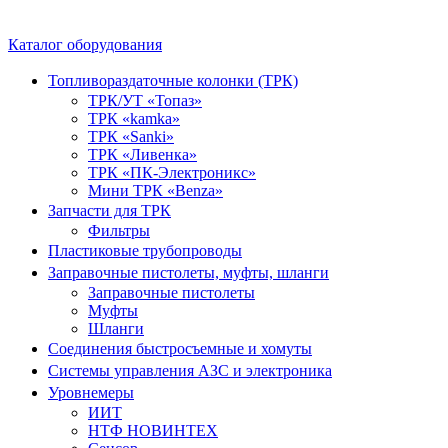
Каталог оборудования
Топливораздаточные колонки (ТРК)
ТРК/УТ «Топаз»
ТРК «kamka»
ТРК «Sanki»
ТРК «Ливенка»
ТРК «ПК-Электроникс»
Мини ТРК «Benza»
Запчасти для ТРК
Фильтры
Пластиковые трубопроводы
Заправочные пистолеты, муфты, шланги
Заправочные пистолеты
Муфты
Шланги
Соединения быстросъемные и хомуты
Системы управления АЗС и электроника
Уровнемеры
ИИТ
НТФ НОВИНТЕХ