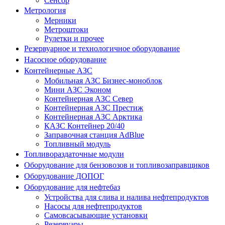
Сенсор
Метрология
Мерники
Метроштоки
Рулетки и прочее
Резервуарное и технологичное оборудование
Насосное оборудование
Контейнерные АЗС
Мобильная АЗС Бизнес-моноблок
Мини АЗС Эконом
Контейнерная АЗС Север
Контейнерная АЗС Престиж
Контейнерная АЗС Арктика
КАЗС Контейнер 20/40
Заправочная станция AdBlue
Топливный модуль
Топливораздаточные модули
Оборудование для бензовозов и топливозаправщиков
Оборудование ДОПОГ
Оборудование для нефтебаз
Устройства для слива и налива нефтепродуктов
Насосы для нефтепродуктов
Самовсасывающие установки
Резервуары