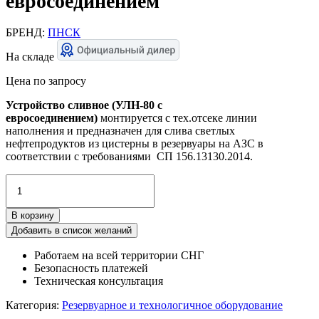
евросоединением
БРЕНД:
ПНСК
На складе
Цена по запросу
Устройство сливное (УЛН-80 с
евросоединением)
монтируется с тех.отсеке линии
наполнения и предназначен для слива светлых
нефтепродуктов из цистерны в резервуары на АЗС в
соответствии с требованиями СП 156.13130.2014.
Количество
товара
Узел
В корзину
линии
налива
Добавить в список желаний
УЛН-80
Работаем на всей территории СНГ
с
Безопасность платежей
евросоединением
Техническая консультация
Категория:
Резервуарное и технологичное оборудование