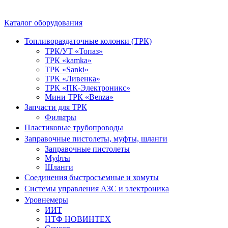
Каталог оборудования
Топливораздаточные колонки (ТРК)
ТРК/УТ «Топаз»
ТРК «kamka»
ТРК «Sanki»
ТРК «Ливенка»
ТРК «ПК-Электроникс»
Мини ТРК «Benza»
Запчасти для ТРК
Фильтры
Пластиковые трубопроводы
Заправочные пистолеты, муфты, шланги
Заправочные пистолеты
Муфты
Шланги
Соединения быстросъемные и хомуты
Системы управления АЗС и электроника
Уровнемеры
ИИТ
НТФ НОВИНТЕХ