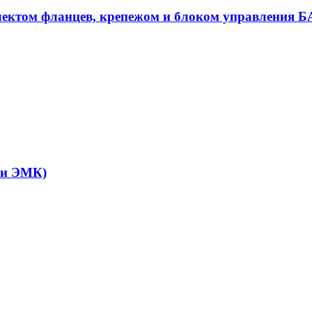
плектом фланцев, крепежом и блоком управления 
 и ЭМК)