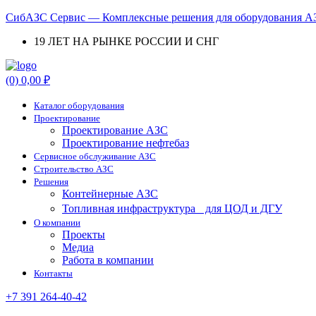
СибАЗС Сервис — Комплексные решения для оборудования АЗ
19 ЛЕТ НА РЫНКЕ РОССИИ И СНГ
Menu
(0)
0,00
₽
Каталог оборудования
Проектирование
Проектирование АЗС
Проектирование нефтебаз
Cервисное обслуживание АЗС
Строительство АЗС
Решения
Контейнерные АЗС
Топливная инфраструктура для ЦОД и ДГУ
О компании
Проекты
Медиа
Работа в компании
Контакты
+7 391 264-40-42