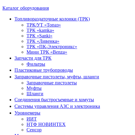
Каталог оборудования
Топливораздаточные колонки (ТРК)
ТРК/УТ «Топаз»
ТРК «kamka»
ТРК «Sanki»
ТРК «Ливенка»
ТРК «ПК-Электроникс»
Мини ТРК «Benza»
Запчасти для ТРК
Фильтры
Пластиковые трубопроводы
Заправочные пистолеты, муфты, шланги
Заправочные пистолеты
Муфты
Шланги
Соединения быстросъемные и хомуты
Системы управления АЗС и электроника
Уровнемеры
ИИТ
НТФ НОВИНТЕХ
Сенсор