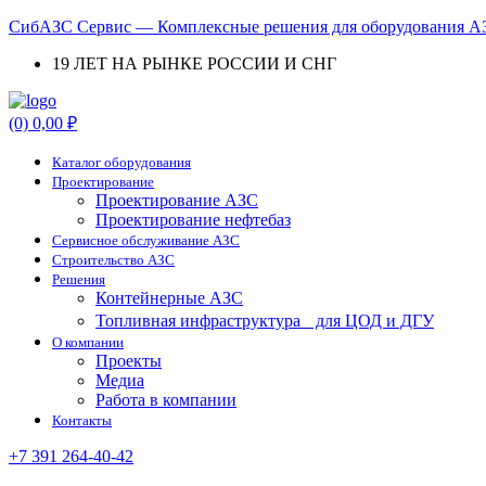
СибАЗС Сервис — Комплексные решения для оборудования АЗ
19 ЛЕТ НА РЫНКЕ РОССИИ И СНГ
Menu
(0)
0,00
₽
Каталог оборудования
Проектирование
Проектирование АЗС
Проектирование нефтебаз
Cервисное обслуживание АЗС
Строительство АЗС
Решения
Контейнерные АЗС
Топливная инфраструктура для ЦОД и ДГУ
О компании
Проекты
Медиа
Работа в компании
Контакты
+7 391 264-40-42