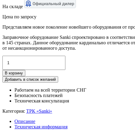
На складе
Цена по запросу
Представляем новое поколение новейшего оборудования от прои
Заправочное оборудование Sanki спроектировано в соответстви
в 145 странах. Данное оборудование кардинально отличается 
от несанкционированного доступа.
Количество
товара
SK65GF212B
В корзину
один
продукт
Добавить в список желаний
/
Работаем на всей территории СНГ
два
Безопасность платежей
раздаточных
Техническая консультация
рукава,
всасывающая
Категория:
ТРК «Sanki»
гидравлика
Описание
Техническая информация