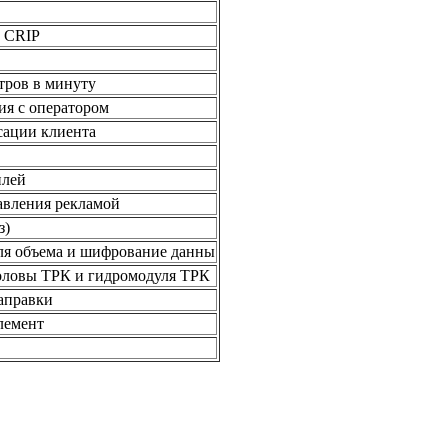
 CRIP
тров в минуту
я с оператором
сации клиента
плей
авления рекламой
з)
ля объема и шифрование данны
оловы ТРК и гидромодуля ТРК
аправки
лемент