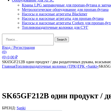
Оборудование для АГЗС
Краны LPG заправочные для пропан-бутана и запча
Метрологическое оборудование для пропан-бутана
Насосы и насосные агрегаты Blackmer
Насосы и насосные агрегаты для пропан-бутана
Насосы и насосные агрегаты Corken для пропан-бут
Топливораздаточные колонки для СУГ
Search
Search
for:
Вход / Регистрация
(0)
(0)
0,00
₽
SK65GF212B один продукт / два раздаточных рукава, всасыва
Главная
Топливораздаточные колонки (ТРК)
ТРК «Sanki»
SK65GF
SK65GF212B один продукт / д
БРЕНД:
Sanki