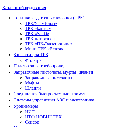
Каталог оборудования
Топливораздаточные колонки (ТРК)
ТРК/УТ «Топаз»
ТРК «kamka»
ТРК «Sanki»
ТРК «Ливенка»
ТРК «ПК-Электроникс»
Мини ТРК «Benza»
Запчасти для ТРК
Фильтры
Пластиковые трубопроводы
Заправочные пистолеты, муфты, шланги
Заправочные пистолеты
Муфты
Шланги
Соединения быстросъемные и хомуты
Системы управления АЗС и электроника
Уровнемеры
ИИТ
НТФ НОВИНТЕХ
Сенсор