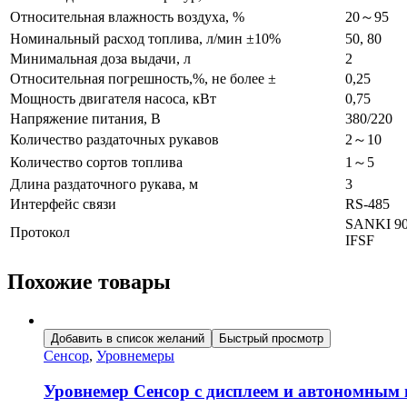
Относительная влажность воздуха, %
20～95
Номинальный расход топлива, л/мин ±10%
50, 80
Минимальная доза выдачи, л
2
Относительная погрешность,%, не более ±
0,25
Мощность двигателя насоса, кВт
0,75
Напряжение питания, В
380/220
Количество раздаточных рукавов
2～10
Количество сортов топлива
1～5
Длина раздаточного рукава, м
3
Интерфейс связи
RS-485
SANKI 90
Протокол
IFSF
Похожие товары
Добавить в список желаний
Быстрый просмотр
Сенсор
,
Уровнемеры
Уровнемер Сенсор с дисплеем и автономны