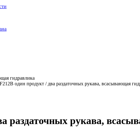
сти
ана
ющая гидравлика
212B один продукт / два раздаточных рукава, всасывающая гид
ва раздаточных рукава, всасы