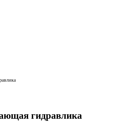
равлика
вающая гидравлика