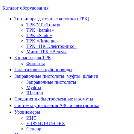
Каталог оборудования
Топливораздаточные колонки (ТРК)
ТРК/УТ «Топаз»
ТРК «kamka»
ТРК «Sanki»
ТРК «Ливенка»
ТРК «ПК-Электроникс»
Мини ТРК «Benza»
Запчасти для ТРК
Фильтры
Пластиковые трубопроводы
Заправочные пистолеты, муфты, шланги
Заправочные пистолеты
Муфты
Шланги
Соединения быстросъемные и хомуты
Системы управления АЗС и электроника
Уровнемеры
ИИТ
НТФ НОВИНТЕХ
Сенсор