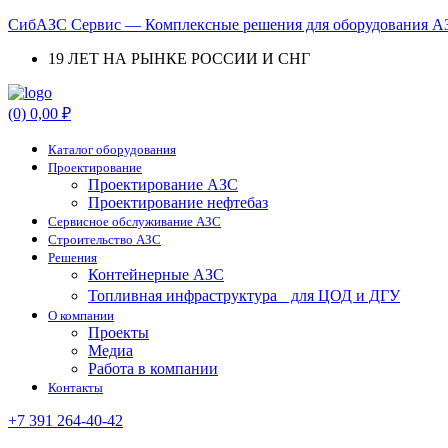
СибАЗС Сервис — Комплексные решения для оборудования АЗ
19 ЛЕТ НА РЫНКЕ РОССИИ И СНГ
Menu
(0)
0,00
₽
Каталог оборудования
Проектирование
Проектирование АЗС
Проектирование нефтебаз
Cервисное обслуживание АЗС
Строительство АЗС
Решения
Контейнерные АЗС
Топливная инфраструктура для ЦОД и ДГУ
О компании
Проекты
Медиа
Работа в компании
Контакты
+7 391 264-40-42