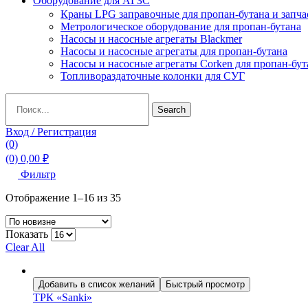
Оборудование для АГЗС
Краны LPG заправочные для пропан-бутана и запча
Метрологическое оборудование для пропан-бутана
Насосы и насосные агрегаты Blackmer
Насосы и насосные агрегаты для пропан-бутана
Насосы и насосные агрегаты Corken для пропан-бут
Топливораздаточные колонки для СУГ
Search
Search
for:
Вход / Регистрация
(0)
(0)
0,00
₽
Фильтр
Сортировка:
Отображение 1–16 из 35
самые
недавние
Показать
Clear All
Добавить в список желаний
Быстрый просмотр
ТРК «Sanki»