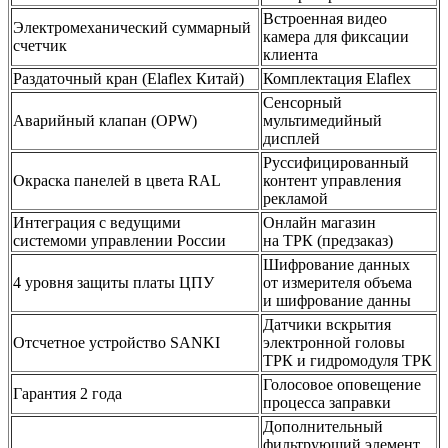
Встроенная видео
Электромеханический суммарный
камера для фиксации
счетчик
клиента
Раздаточный кран (Elaflex Китай)
Комплектация Elaflex
Сенсорный
Аварийный клапан (OPW)
мультимедийный
дисплей
Руссифицированный
Окраска панелей в цвета RAL
контент управления
рекламой
Интеграция с ведущими
Онлайн магазин
системоми управлении России
на ТРК (предзаказ)
Шифрование данных
4 уровня защиты платы ЦПУ
от измерителя объема
и шифрование данны
Датчики вскрытия
Отсчетное устройство SANKI
электронной головы
ТРК и гидромодуля ТРК
Голосовое оповещение
Гарантия 2 года
процесса заправки
Дополнительный
фильтрующий элемент