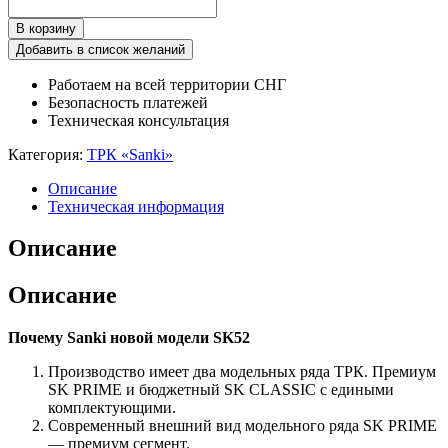
SK52GF212B
В корзину
один
продукт
Добавить в список желаний
/
Работаем на всей территории СНГ
два
Безопасность платежей
раздаточных
Техническая консультация
рукава,
всасывающая
Категория:
ТРК «Sanki»
гидравлика
Описание
Техническая информация
Описание
Описание
Почему Sanki новой модели SK52
Производство имеет два модельных ряда ТРК. Премиум
SK PRIME и бюджетный SK CLASSIC с едиными
комплектующими.
Современный внешний вид модельного ряда SK PRIME
— премиум сегмент.