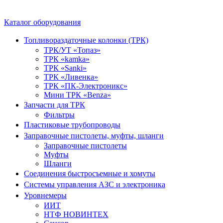
Каталог оборудования
Топливораздаточные колонки (ТРК)
ТРК/УТ «Топаз»
ТРК «kamka»
ТРК «Sanki»
ТРК «Ливенка»
ТРК «ПК-Электроникс»
Мини ТРК «Benza»
Запчасти для ТРК
Фильтры
Пластиковые трубопроводы
Заправочные пистолеты, муфты, шланги
Заправочные пистолеты
Муфты
Шланги
Соединения быстросъемные и хомуты
Системы управления АЗС и электроника
Уровнемеры
ИИТ
НТФ НОВИНТЕХ