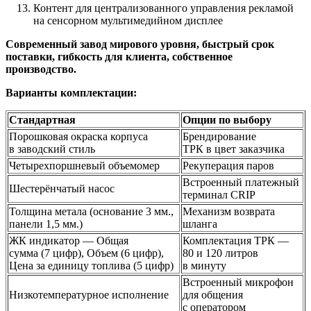
Контент для централизованного управления рекламой
на сенсорном мультимедийном дисплее
Современный завод мирового уровня, быстрый срок
поставки, гибкость для клиента, собственное
производство.
Варианты комплектации:
Стандартная
Опции по выбору
Порошковая окраска корпуса
Брендирование
в заводский стиль
ТРК в цвет заказчика
Четырехпоршневый объемомер
Рекуперация паров
Встроенный платежный
Шестерёнчатый насос
терминал CRIP
Толщина метала (основание 3 мм.,
Механизм возврата
панели 1,5 мм.)
шланга
ЖК индикатор — Общая
Комплектация ТРК —
сумма (7 цифр), Объем (6 цифр),
80 и 120 литров
Цена за единицу топлива (5 цифр)
в минуту
Встроенный микрофон
Низкотемпературное исполнение
для общения
с оператором