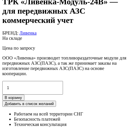
ТРК «Ливенка-Модуль-24В» —
для передвижных АЗС
коммерческий учет
БРЕНД:
Ливенка
На складе
Цена по запросу
OOO «Ливенка» производит топливораздаточные модули для
передвижных АЗС(ПАЗС), а так же принимает заказы на
изготовление передвижных АЗС(ПАЗС) на основе
кооперации.
Количество
товара
ТРК
В корзину
"Ливенка-
Модуль-24В"
Добавить в список желаний
-
Работаем на всей территории СНГ
для
Безопасность платежей
передвижных
Техническая консультация
АЗС