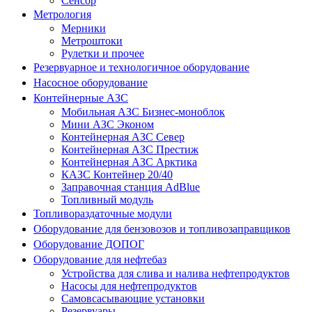
Сенсор
Метрология
Мерники
Метроштоки
Рулетки и прочее
Резервуарное и технологичное оборудование
Насосное оборудование
Контейнерные АЗС
Мобильная АЗС Бизнес-моноблок
Мини АЗС Эконом
Контейнерная АЗС Север
Контейнерная АЗС Престиж
Контейнерная АЗС Арктика
КАЗС Контейнер 20/40
Заправочная станция AdBlue
Топливный модуль
Топливораздаточные модули
Оборудование для бензовозов и топливозаправщиков
Оборудование ДОПОГ
Оборудование для нефтебаз
Устройства для слива и налива нефтепродуктов
Насосы для нефтепродуктов
Самовсасывающие установки
Резервуары