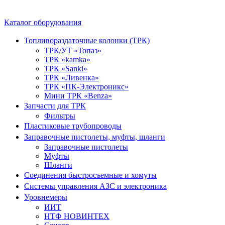
Каталог оборудования
Топливораздаточные колонки (ТРК)
ТРК/УТ «Топаз»
ТРК «kamka»
ТРК «Sanki»
ТРК «Ливенка»
ТРК «ПК-Электроникс»
Мини ТРК «Benza»
Запчасти для ТРК
Фильтры
Пластиковые трубопроводы
Заправочные пистолеты, муфты, шланги
Заправочные пистолеты
Муфты
Шланги
Соединения быстросъемные и хомуты
Системы управления АЗС и электроника
Уровнемеры
ИИТ
НТФ НОВИНТЕХ