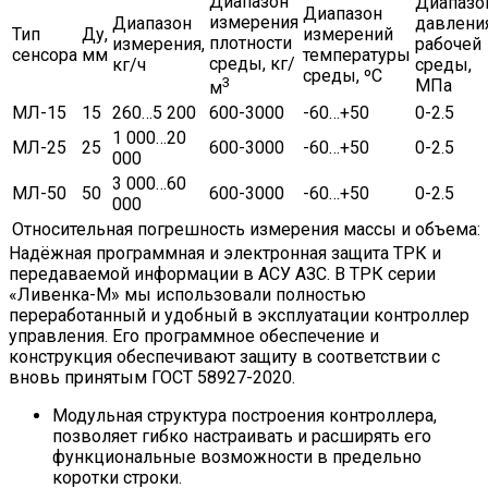
Диапазон
Диапазо
Диапазон
измерения
Диапазон
давлени
Тип
Ду,
измерений
плотности
измерения,
рабочей
сенсора
мм
температуры
среды, кг/
кг/ч
среды,
среды, ºС
3
МПа
м
МЛ-15
15
260…5 200
600-3000
-60…+50
0-2.5
1 000…20
МЛ-25
25
600-3000
-60…+50
0-2.5
000
3 000…60
МЛ-50
50
600-3000
-60…+50
0-2.5
000
Относительная погрешность измерения массы и объема: ±
Надёжная программная и электронная защита ТРК и
передаваемой информации в АСУ АЗС. В ТРК серии
«Ливенка-М» мы использовали полностью
переработанный и удобный в эксплуатации контроллер
управления. Его программное обеспечение и
конструкция обеспечивают защиту в соответствии с
вновь принятым ГОСТ 58927-2020.
Модульная структура построения контроллера,
позволяет гибко настраивать и расширять его
функциональные возможности в предельно
коротки строки.