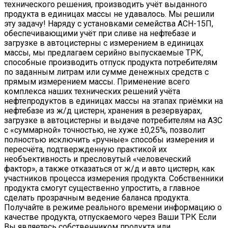
технического решения, производить учёт выданного
продукта в единицах массы не удавалось. Мы решили
эту задачу! Наряду с установками семейства АСН-15П,
обеспечивающими учёт при сливе на нефтебазе и
загрузке в автоцистерны с измерением в единицах
массы, мы предлагаем серийно выпускаемые ТРК,
способные производить отпуск продукта потребителям
по заданным литрам или сумме денежных средств с
прямым измерением массы. Применение всего
комплекса наших технических решений учёта
нефтепродуктов в единицах массы на этапах приёмки на
нефтебазе из ж/д цистерн, хранения в резервуарах,
загрузке в автоцистерны и выдаче потребителям на АЗС
с «суммарной» точностью, не хуже ±0,25%, позволит
полностью исключить «ручные» способы измерения и
пересчёта, подтвержденную практикой их
необъективность и пресловутый «человеческий
фактор», а также отказаться от ж/д и авто цистерн, как
участников процесса измерения продукта. Собственники
продукта смогут существенно упростить, а главное
сделать прозрачным ведение баланса продукта.
Получайте в режиме реального времени информацию о
качестве продукта, отпускаемого через Ваши ТРК Если
Вы являетесь собственником продукта или