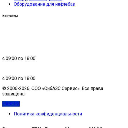
Оборудование для нефтебаз
Контакты
Россия, 660123, г. Красноярск, ул. Юности, 1
+7 391 296-00-67
+7 391 264-40-42
+7 923 270-47-84
с 09:00 по 18:00
in
**
@
****
zs.com
с 09:00 по 18:00
© 2006-2026. ООО «СибАЗС Сервис». Все права
защищены
НАВЕРХ
Политика конфиденциальности