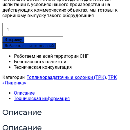
испытаний в условиях нашего производства и на
действующих коммерческих объектах, мы готовы к
серийному выпуску такого оборудования.
Количество
товара
ТРК
В корзину
"Ливенка-
Добавить в список желаний
М"
серия
Работаем на всей территории СНГ
"МАСС"
Безопасность платежей
с
Техническая консультация
массомерами
МЛ
Категории:
Топливораздаточные колонки (ТРК)
,
ТРК
«Ливенка»
Описание
Техническая информация
Описание
Описание