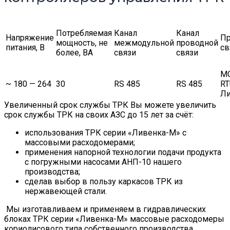
Потребляемая
Канал
Канал
Напряжение
П
мощность, не
межмодульной
проводной
питания, В
св
более, ВА
связи
связи
M
~ 180 — 264
30
RS 485
RS 485
RT
Ли
Увеличенный срок службы ТРК Вы можете увеличить
срок службы ТРК на своих АЗС до 15 лет за счёт:
использования ТРК серии «Ливенка-М» с
массовыми расходомерами;
применения напорной технологии подачи продукта
с погружными насосами АНП-10 нашего
производства;
сделав выбор в пользу каркасов ТРК из
нержавеющей стали.
Мы изготавливаем и применяем в гидравлических
блоках ТРК серии «Ливенка-М» массовые расходомеры
кориолисового типа собственного производства.