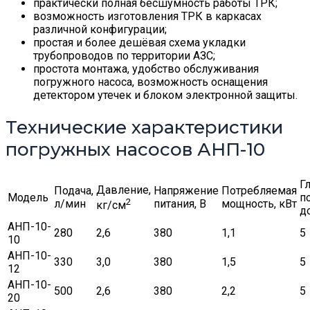
практически полная бесшумность работы ТРК;
возможность изготовления ТРК в каркасах
различной конфигурации;
простая и более дешёвая схема укладки
трубопроводов по территории АЗС;
простота монтажа, удобство обслуживания
погружного насоса, возможность оснащения
детектором утечек и блоком электронной защиты.
Технические характеристики
погружных насосов АНП-10
Г
Давление,
Подача,
Напряжение
Потребляемая
Модель
п
2
л/мин
питания, В
мощность, кВт
кг/см
д
АНП-10-
280
2,6
380
1,1
5
10
АНП-10-
330
3,0
380
1,5
5
12
АНП-10-
500
2,6
380
2,2
5
20