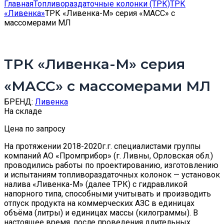
Главная
Топливораздаточные колонки (ТРК)
ТРК
«Ливенка»
ТРК «Ливенка-М» серия «МАСС» с
массомерами МЛ
ТРК «Ливенка-М» серия
«МАСС» с массомерами МЛ
БРЕНД:
Ливенка
На складе
Цена по запросу
На протяжении 2018-2020г.г. специалистами группы
компаний АО «Промприбор» (г. Ливны, Орловская обл.)
проводились работы по проектированию, изготовлению
и испытаниям топливораздаточных колонок — установок
налива «Ливенка-М» (далее ТРК) с гидравликой
напорного типа, способными учитывать и производить
отпуск продукта на коммерческих АЗС в единицах
объёма (литры) и единицах массы (килограммы). В
настоящее время, после проведения длительных