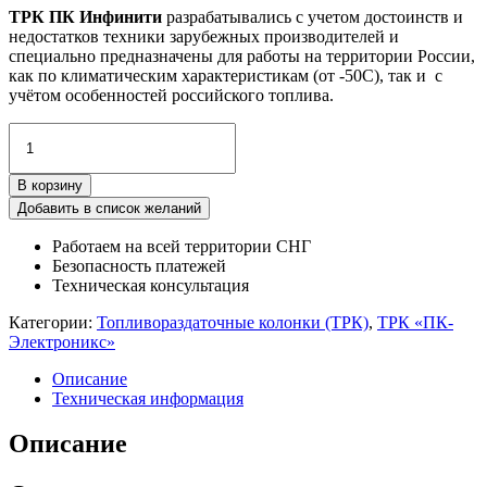
ТРК ПК Инфинити
разрабатывались с учетом достоинств и
недостатков техники зарубежных производителей и
специально предназначены для работы на территории России,
как по климатическим характеристикам (от -50С), так и с
учётом особенностей российского топлива.
Количество
товара
Топливораздаточные
В корзину
колонки
серии
Добавить в список желаний
ПК
Работаем на всей территории СНГ
Инфинити
Безопасность платежей
с
Техническая консультация
намоткой
рукавов
Категории:
Топливораздаточные колонки (ТРК)
,
ТРК «ПК-
Электроникс»
Описание
Техническая информация
Описание