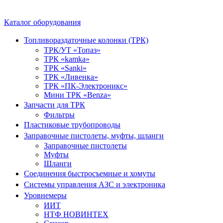
Каталог оборудования
Топливораздаточные колонки (ТРК)
ТРК/УТ «Топаз»
ТРК «kamka»
ТРК «Sanki»
ТРК «Ливенка»
ТРК «ПК-Электроникс»
Мини ТРК «Benza»
Запчасти для ТРК
Фильтры
Пластиковые трубопроводы
Заправочные пистолеты, муфты, шланги
Заправочные пистолеты
Муфты
Шланги
Соединения быстросъемные и хомуты
Системы управления АЗС и электроника
Уровнемеры
ИИТ
НТФ НОВИНТЕХ