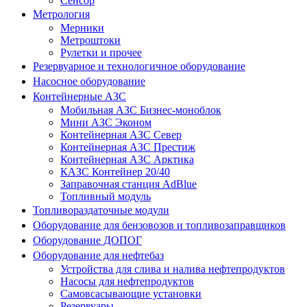
Сенсор
Метрология
Мерники
Метроштоки
Рулетки и прочее
Резервуарное и технологичное оборудование
Насосное оборудование
Контейнерные АЗС
Мобильная АЗС Бизнес-моноблок
Мини АЗС Эконом
Контейнерная АЗС Север
Контейнерная АЗС Престиж
Контейнерная АЗС Арктика
КАЗС Контейнер 20/40
Заправочная станция AdBlue
Топливный модуль
Топливораздаточные модули
Оборудование для бензовозов и топливозаправщиков
Оборудование ДОПОГ
Оборудование для нефтебаз
Устройства для слива и налива нефтепродуктов
Насосы для нефтепродуктов
Самовсасывающие установки
Резервуары