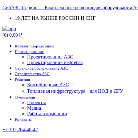
СибАЗС Сервис — Комплексные решения для оборудования АЗ
19 ЛЕТ НА РЫНКЕ РОССИИ И СНГ
Menu
(0)
0,00
₽
Каталог оборудования
Проектирование
Проектирование АЗС
Проектирование нефтебаз
Cервисное обслуживание АЗС
Строительство АЗС
Решения
Контейнерные АЗС
Топливная инфраструктура для ЦОД и ДГУ
О компании
Проекты
Медиа
Работа в компании
Контакты
+7 391 264-40-42