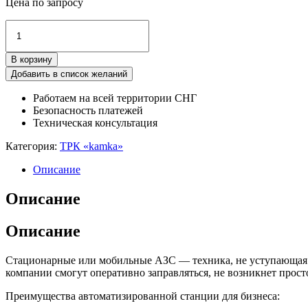
Цена по запросу
Количество
товара
Топливораздаточная
В корзину
колонка
(ТРК)
Добавить в список желаний
kamka
Работаем на всей территории СНГ
7111-
Безопасность платежей
21
Техническая консультация
(BS-
02)
Категория:
ТРК «kamka»
Описание
Описание
Описание
Стационарные или мобильные АЗС — техника, не уступающая п
компании смогут оперативно заправляться, не возникнет просто
Преимущества автоматизированной станции для бизнеса: