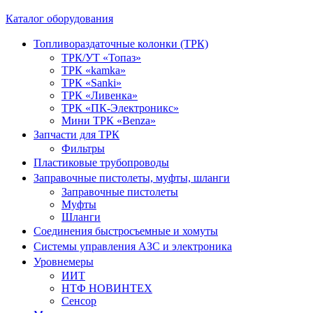
Каталог оборудования
Топливораздаточные колонки (ТРК)
ТРК/УТ «Топаз»
ТРК «kamka»
ТРК «Sanki»
ТРК «Ливенка»
ТРК «ПК-Электроникс»
Мини ТРК «Benza»
Запчасти для ТРК
Фильтры
Пластиковые трубопроводы
Заправочные пистолеты, муфты, шланги
Заправочные пистолеты
Муфты
Шланги
Соединения быстросъемные и хомуты
Системы управления АЗС и электроника
Уровнемеры
ИИТ
НТФ НОВИНТЕХ
Сенсор