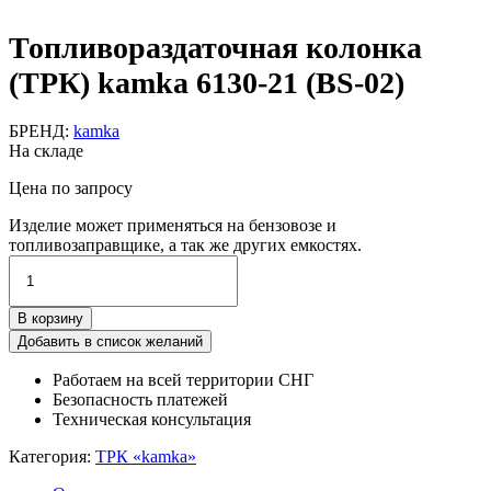
Топливораздаточная колонка
(ТРК) kamka 6130-21 (BS-02)
БРЕНД:
kamka
На складе
Цена по запросу
Изделие может применяться на бензовозе и
топливозаправщике, а так же других емкостях.
Количество
товара
Топливораздаточная
В корзину
колонка
(ТРК)
Добавить в список желаний
kamka
Работаем на всей территории СНГ
6130-
Безопасность платежей
21
Техническая консультация
(BS-
02)
Категория:
ТРК «kamka»