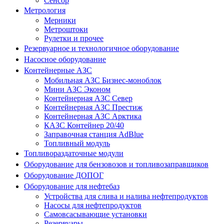
Сенсор
Метрология
Мерники
Метроштоки
Рулетки и прочее
Резервуарное и технологичное оборудование
Насосное оборудование
Контейнерные АЗС
Мобильная АЗС Бизнес-моноблок
Мини АЗС Эконом
Контейнерная АЗС Север
Контейнерная АЗС Престиж
Контейнерная АЗС Арктика
КАЗС Контейнер 20/40
Заправочная станция AdBlue
Топливный модуль
Топливораздаточные модули
Оборудование для бензовозов и топливозаправщиков
Оборудование ДОПОГ
Оборудование для нефтебаз
Устройства для слива и налива нефтепродуктов
Насосы для нефтепродуктов
Самовсасывающие установки
Резервуары