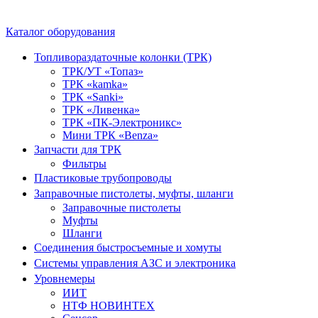
Каталог оборудования
Топливораздаточные колонки (ТРК)
ТРК/УТ «Топаз»
ТРК «kamka»
ТРК «Sanki»
ТРК «Ливенка»
ТРК «ПК-Электроникс»
Мини ТРК «Benza»
Запчасти для ТРК
Фильтры
Пластиковые трубопроводы
Заправочные пистолеты, муфты, шланги
Заправочные пистолеты
Муфты
Шланги
Соединения быстросъемные и хомуты
Системы управления АЗС и электроника
Уровнемеры
ИИТ
НТФ НОВИНТЕХ