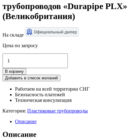
трубопроводов «Durapipe PLX»
(Великобритания)
На складе
Цена по запросу
Количество
товара
Система
В корзину
пластиковых
трубопроводов
Добавить в список желаний
«Durapipe
Работаем на всей территории СНГ
PLX»
Безопасность платежей
(Великобритания)
Техническая консультация
Категория:
Пластиковые трубопроводы
Описание
Описание