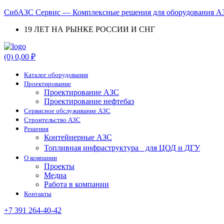
СибАЗС Сервис — Комплексные решения для оборудования АЗ
19 ЛЕТ НА РЫНКЕ РОССИИ И СНГ
Menu
(0)
0,00
₽
Каталог оборудования
Проектирование
Проектирование АЗС
Проектирование нефтебаз
Cервисное обслуживание АЗС
Строительство АЗС
Решения
Контейнерные АЗС
Топливная инфраструктура для ЦОД и ДГУ
О компании
Проекты
Медиа
Работа в компании
Контакты
+7 391 264-40-42