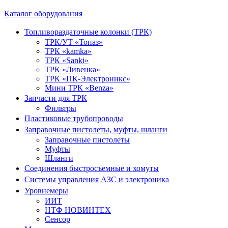
Каталог оборудования
Топливораздаточные колонки (ТРК)
ТРК/УТ «Топаз»
ТРК «kamka»
ТРК «Sanki»
ТРК «Ливенка»
ТРК «ПК-Электроникс»
Мини ТРК «Benza»
Запчасти для ТРК
Фильтры
Пластиковые трубопроводы
Заправочные пистолеты, муфты, шланги
Заправочные пистолеты
Муфты
Шланги
Соединения быстросъемные и хомуты
Системы управления АЗС и электроника
Уровнемеры
ИИТ
НТФ НОВИНТЕХ
Сенсор