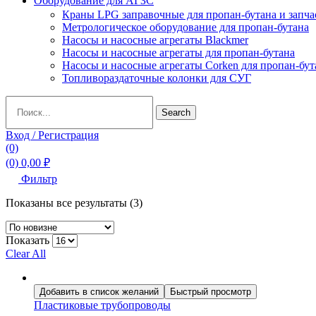
Оборудование для АГЗС
Краны LPG заправочные для пропан-бутана и запча
Метрологическое оборудование для пропан-бутана
Насосы и насосные агрегаты Blackmer
Насосы и насосные агрегаты для пропан-бутана
Насосы и насосные агрегаты Corken для пропан-бут
Топливораздаточные колонки для СУГ
Search
Search
for:
Вход / Регистрация
(0)
(0)
0,00
₽
Фильтр
Сортировка:
Показаны все результаты (3)
самые
недавние
Показать
Clear All
Добавить в список желаний
Быстрый просмотр
Пластиковые трубопроводы