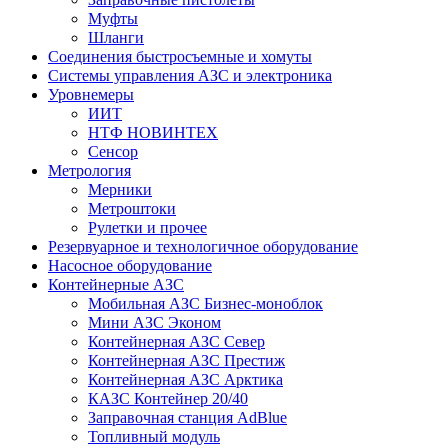
Муфты
Шланги
Соединения быстросъемные и хомуты
Системы управления АЗС и электроника
Уровнемеры
ИИТ
НТФ НОВИНТЕХ
Сенсор
Метрология
Мерники
Метроштоки
Рулетки и прочее
Резервуарное и технологичное оборудование
Насосное оборудование
Контейнерные АЗС
Мобильная АЗС Бизнес-моноблок
Мини АЗС Эконом
Контейнерная АЗС Север
Контейнерная АЗС Престиж
Контейнерная АЗС Арктика
КАЗС Контейнер 20/40
Заправочная станция AdBlue
Топливный модуль