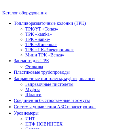
Каталог оборудования
Топливораздаточные колонки (ТРК)
ТРК/УТ «Топаз»
ТРК «kamka»
ТРК «Sanki»
ТРК «Ливенка»
ТРК «ПК-Электроникс»
Мини ТРК «Benza»
Запчасти для ТРК
Фильтры
Пластиковые трубопроводы
Заправочные пистолеты, муфты, шланги
Заправочные пистолеты
Муфты
Шланги
Соединения быстросъемные и хомуты
Системы управления АЗС и электроника
Уровнемеры
ИИТ
НТФ НОВИНТЕХ