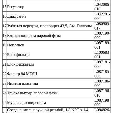
L042086-
15
Регулятор
010
L042791-
16
Диафрагма
000
L080905-
17
Зубчатая передача, пропорция 43,5, Ам. Галлоны
017
L087190-
18
Клапан возврата паровой фазы
000
L087189-
19
Поплавок
001
L100683-
20
Блок фильтра
001
L087181-
21
Блок держателя
000
L087185-
22
Фильтр 84 MESH
000
L087186-
23
Нижняя пластина
000
L087196-
24
Трубка выхода паровой фазы
010
L087198-
25
Муфта с расширением
000
Соеденение с наружной резьбой, 1/8 NPT x 1/4
L084826-
26