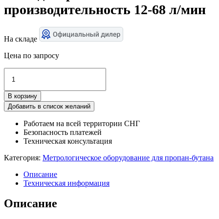
производительность 12-68 л/мин
На складе
Цена по запросу
Количество
товара
Расходомер
В корзину
LPM-
100
Добавить в список желаний
1”
Работаем на всей территории СНГ
производительность
Безопасность платежей
12-
Техническая консультация
68
л/
Категория:
Метрологическое оборудование для пропан-бутана
мин
Описание
Техническая информация
Описание