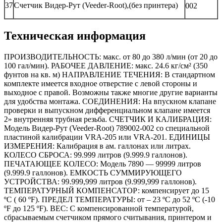
37
Счетчик Видер-Рут (Veeder-Root),(без принтера)
002
Техническая информация
ПРОИЗВОДИТЕЛЬНОСТЬ: макс. от 80 до 380 л/мин (от 20 до
100 гал/мин). РАБОЧЕЕ ДАВЛЕНИЕ: макс. 24.6 кг/см² (350
фунтов на кв. м) НАПРАВЛЕНИЕ ТЕЧЕНИЯ: В стандартном
комплекте имеется входное отверстие с левой стороны и
выходное с правой. Возможны также многие другие варианты
для удобства монтажа. СОЕДИНЕНИЯ: На впускном клапане
проверки и выпускном дифференциальном клапане имеется
2» внутренняя трубная резьба. СЧЕТЧИК И КАЛИБРАЦИЯ:
Модель Видер-Рут (Veeder-Root) 789002-002 со специальной
пластиной калибрации VRA-205 или VRA-201. ЕДИНИЦЫ
ИЗМЕРЕНИЯ: Калибрация в ам. галлонах или литрах.
КОЛЕСО СБРОСА: 99.999 литров (9.999.9 галлонов).
ПЕЧАТАЮЩЕЕ КОЛЕСО: Модель 7890 — 99999 литров
(9.999.9 галлонов). ЕМКОСТЬ СУММИРУЮЩЕГО
УСТРОЙСТВА: 99.999,999 литров (9.999,999 галлонов).
ТЕМПЕРАТУРНЫЙ КОМПЕНСАТОР: компенсирует до 15
ºC ( 60 ºF). ПРЕДЕЛ ТЕМПЕРАТУРЫ: от – 23 ºC до 52 ºC (-10
ºF до 125 ºF). ВЕС: С компенсированной температурой,
сбрacываемым счетчиком прямого считывания, принтером и