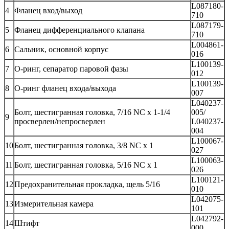
L087180-
4
Фланец вход/выход
710
L087179-
5
Фланец дифференциального клапана
710
L004861-
6
Сальник, основной корпус
016
L100139-
7
О-ринг, сепаратор паровой фазы
012
L100139-
8
О-ринг фланец входа/выхода
007
L040237-
Болт, шестигранная головка, 7/16 NC х 1-1/4
005/
9
просверлен/непросверлен
L040237-
004
L100067-
10
Болт, шестигранная головка, 3/8 NC x 1
027
L100063-
11
Болт, шестигранная головка, 5/16 NC x 1
026
L100121-
12
Предохранительная прокладка, щель 5/16
010
L042075-
13
Измерительная камера
101
L042792-
14
Штифт
000