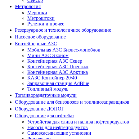
Сенсор
Метрология
Мерники
Метроштоки
Рулетки и прочее
Резервуарное и технологичное оборудование
Насосное оборудование
Контейнерные АЗС
Мобильная АЗС Бизнес-моноблок
Мини АЗС Эконом
Контейнерная АЗС Север
Контейнерная АЗС Престиж
Контейнерная АЗС Арктика
КАЗС Контейнер 20/40
Заправочная станция AdBlue
Топливный модуль
Топливораздаточные модули
Оборудование для бензовозов и топливозаправщиков
Оборудование ДОПОГ
Оборудование для нефтебаз
Устройства для слива и налива нефтепродуктов
Насосы для нефтепродуктов
Самовсасывающие установки
Резервуары