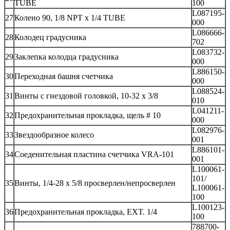
TUBE
100
L087195-
27
Колено 90, 1/8 NPT x 1/4 TUBE
000
L086666-
28
Колодец градусника
702
L083732-
29
Заклепка колодца градусника
000
L886150-
30
Переходная башня счетчика
000
L088524-
31
Винты с гнездовой головкой, 10-32 х 3/8
010
L041211-
32
Предохранительная прокладка, щель # 10
000
L082976-
33
Звездообразное колесо
001
L886101-
34
Соеденительная пластина счетчика VRA-101
001
L100061-
101/
35
Винты, 1/4-28 х 5/8 просверлен/непросверлен
L100061-
100
L100123-
36
Предохранительная прокладка, EXT. 1/4
100
788700-