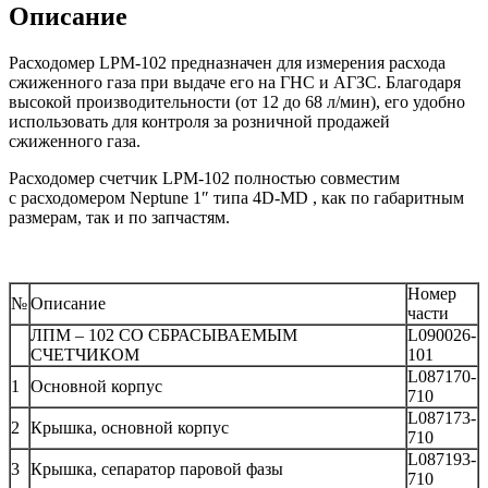
Описание
Расходомер LPM-102 предназначен для измерения расхода
сжиженного газа при выдаче его на ГНС и АГЗС. Благодаря
высокой производительности (от 12 до 68 л/мин), его удобно
использовать для контроля за розничной продажей
сжиженного газа.
Расходомер счетчик LPM-102 полностью совместим
с расходомером Neptune 1″ типа 4D-MD , как по габаритным
размерам, так и по запчастям.
Номер
№
Описание
части
ЛПМ – 102 СО СБРАСЫВАЕМЫМ
L090026-
СЧЕТЧИКОМ
101
L087170-
1
Основной корпус
710
L087173-
2
Крышка, основной корпус
710
L087193-
3
Крышка, сепаратор паровой фазы
710