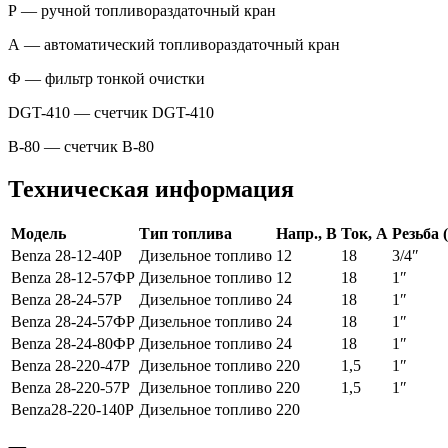
Р — ручной топливораздаточный кран
А — автоматический топливораздаточный кран
Ф — фильтр тонкой очистки
DGT-410 — счетчик DGT-410
B-80 — счетчик B-80
Техническая информация
Модель
Тип топлива
Напр., В
Ток, А
Резьба 
Benza 28-12-40Р
Дизельное топливо
12
18
3/4″
Benza 28-12-57ФР
Дизельное топливо
12
18
1″
Benza 28-24-57Р
Дизельное топливо
24
18
1″
Benza 28-24-57ФР
Дизельное топливо
24
18
1″
Benza 28-24-80ФР
Дизельное топливо
24
18
1″
Benza 28-220-47Р
Дизельное топливо
220
1,5
1″
Benza 28-220-57Р
Дизельное топливо
220
1,5
1″
Benza28-220-140Р
Дизельное топливо
220