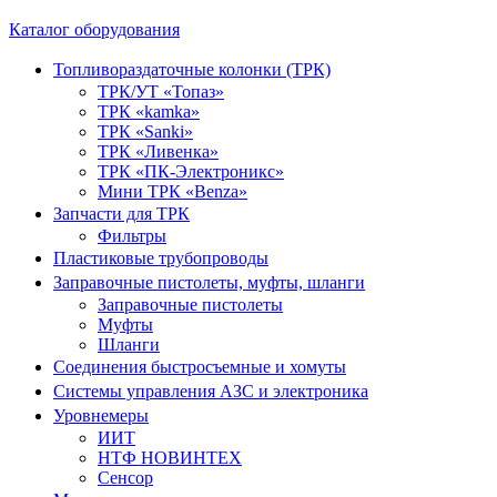
Каталог оборудования
Топливораздаточные колонки (ТРК)
ТРК/УТ «Топаз»
ТРК «kamka»
ТРК «Sanki»
ТРК «Ливенка»
ТРК «ПК-Электроникс»
Мини ТРК «Benza»
Запчасти для ТРК
Фильтры
Пластиковые трубопроводы
Заправочные пистолеты, муфты, шланги
Заправочные пистолеты
Муфты
Шланги
Соединения быстросъемные и хомуты
Системы управления АЗС и электроника
Уровнемеры
ИИТ
НТФ НОВИНТЕХ
Сенсор