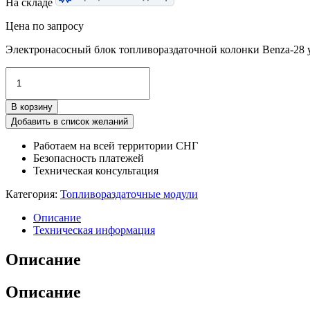
На складе
Цена по запросу
Электронасосный блок топливораздаточной колонки Benza-28 у
Количество
товара
Мобильный
В корзину
ТРК
для
Добавить в список желаний
перекачки
Работаем на всей территории СНГ
дизтоплива
Безопасность платежей
Benza-
Техническая консультация
28
Категория:
Топливораздаточные модули
Описание
Техническая информация
Описание
Описание