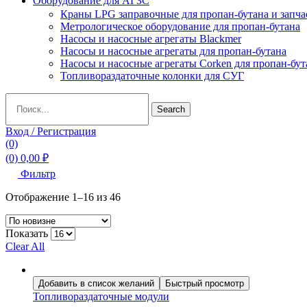
Оборудование для АГЗС
Краны LPG заправочные для пропан-бутана и запча
Метрологическое оборудование для пропан-бутана
Насосы и насосные агрегаты Blackmer
Насосы и насосные агрегаты для пропан-бутана
Насосы и насосные агрегаты Corken для пропан-бут
Топливораздаточные колонки для СУГ
Search
Search
for:
Вход / Регистрация
(0)
(0)
0,00
₽
Фильтр
Сортировка:
Отображение 1–16 из 46
самые
недавние
Показать
Clear All
Добавить в список желаний
Быстрый просмотр
Топливораздаточные модули