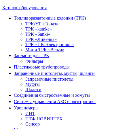
Каталог оборудования
Топливораздаточные колонки (ТРК)
ТРК/УТ «Топаз»
ТРК «kamka»
ТРК «Sanki»
ТРК «Ливенка»
ТРК «ПК-Электроникс»
Мини ТРК «Benza»
Запчасти для ТРК
Фильтры
Пластиковые трубопроводы
Заправочные пистолеты, муфты, шланги
Заправочные пистолеты
Муфты
Шланги
Соединения быстросъемные и хомуты
Системы управления АЗС и электроника
Уровнемеры
ИИТ
НТФ НОВИНТЕХ
Сенсор