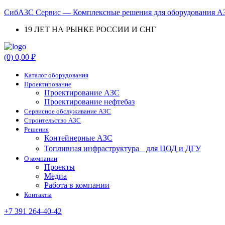
СибАЗС Сервис — Комплексные решения для оборудования АЗ
19 ЛЕТ НА РЫНКЕ РОССИИ И СНГ
Menu
(0)
0,00
₽
Каталог оборудования
Проектирование
Проектирование АЗС
Проектирование нефтебаз
Cервисное обслуживание АЗС
Строительство АЗС
Решения
Контейнерные АЗС
Топливная инфраструктура для ЦОД и ДГУ
О компании
Проекты
Медиа
Работа в компании
Контакты
+7 391 264-40-42