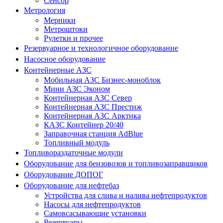
Сенсор
Метрология
Мерники
Метроштоки
Рулетки и прочее
Резервуарное и технологичное оборудование
Насосное оборудование
Контейнерные АЗС
Мобильная АЗС Бизнес-моноблок
Мини АЗС Эконом
Контейнерная АЗС Север
Контейнерная АЗС Престиж
Контейнерная АЗС Арктика
КАЗС Контейнер 20/40
Заправочная станция AdBlue
Топливный модуль
Топливораздаточные модули
Оборудование для бензовозов и топливозаправщиков
Оборудование ДОПОГ
Оборудование для нефтебаз
Устройства для слива и налива нефтепродуктов
Насосы для нефтепродуктов
Самовсасывающие установки
Резервуары