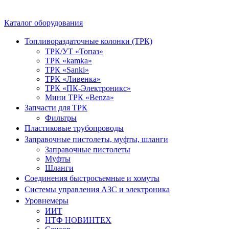
Каталог оборудования
Топливораздаточные колонки (ТРК)
ТРК/УТ «Топаз»
ТРК «kamka»
ТРК «Sanki»
ТРК «Ливенка»
ТРК «ПК-Электроникс»
Мини ТРК «Benza»
Запчасти для ТРК
Фильтры
Пластиковые трубопроводы
Заправочные пистолеты, муфты, шланги
Заправочные пистолеты
Муфты
Шланги
Соединения быстросъемные и хомуты
Системы управления АЗС и электроника
Уровнемеры
ИИТ
НТФ НОВИНТЕХ