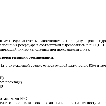
ным предохранителем, работающим по принципу сифона, гидроз
полнения резервуара в соответствии с требованием п.п. 60,61 Н
запирающий линию наполнения при прекращении слива.
строразъемными соединениями:
 МПа, в окружающей среде с относительной влажностью 95% и
тем
й)
рез прокладку
40°
го зажимами БРС
укта откроет поплавковый клапан и топливо начнет поступать в