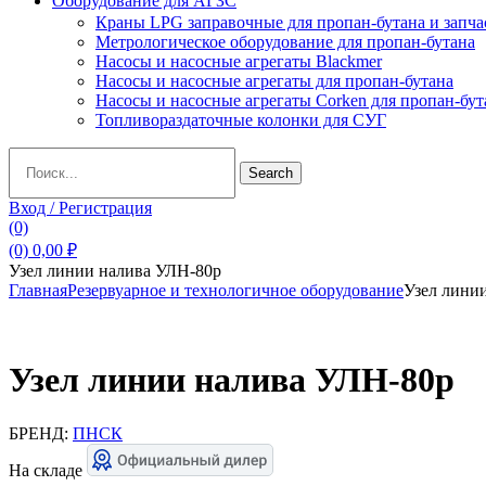
Оборудование для АГЗС
Краны LPG заправочные для пропан-бутана и запча
Метрологическое оборудование для пропан-бутана
Насосы и насосные агрегаты Blackmer
Насосы и насосные агрегаты для пропан-бутана
Насосы и насосные агрегаты Corken для пропан-бут
Топливораздаточные колонки для СУГ
Search
Search
for:
Вход / Регистрация
(0)
(0)
0,00
₽
Узел линии налива УЛН-80р
Главная
Резервуарное и технологичное оборудование
Узел лини
Узел линии налива УЛН-80р
БРЕНД:
ПНСК
На складе