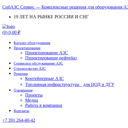
СибАЗС Сервис — Комплексные решения для оборудования АЗ
19 ЛЕТ НА РЫНКЕ РОССИИ И СНГ
Menu
(0)
0,00
₽
Каталог оборудования
Проектирование
Проектирование АЗС
Проектирование нефтебаз
Cервисное обслуживание АЗС
Строительство АЗС
Решения
Контейнерные АЗС
Топливная инфраструктура для ЦОД и ДГУ
О компании
Проекты
Медиа
Работа в компании
Контакты
+7 391 264-40-42