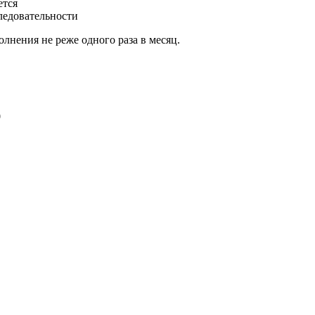
ется
ледовательности
лнения не реже одного раза в месяц.
0