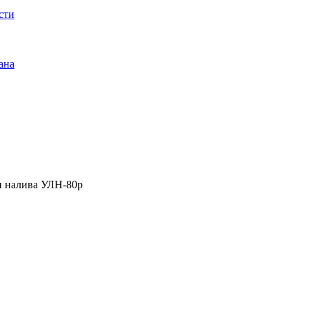
сти
ана
и налива УЛН-80р