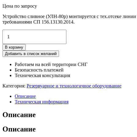
Цена по запросу
Устройство сливное (УЛН-80р) монтируется с тех.отсеке линии
требованиями СП 156.13130.2014.
Количество
товара
Узел
В корзину
линии
налива
Добавить в список желаний
УЛН-80р
Работаем на всей территории СНГ
Безопасность платежей
Техническая консультация
Категория:
Резервуарное и технологичное оборудование
Описание
Техническая информация
Описание
Описание