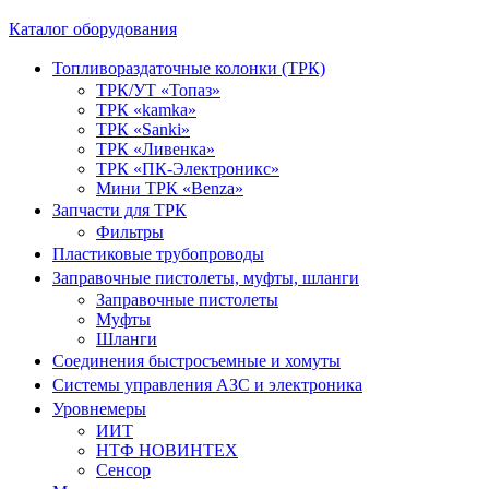
Каталог оборудования
Топливораздаточные колонки (ТРК)
ТРК/УТ «Топаз»
ТРК «kamka»
ТРК «Sanki»
ТРК «Ливенка»
ТРК «ПК-Электроникс»
Мини ТРК «Benza»
Запчасти для ТРК
Фильтры
Пластиковые трубопроводы
Заправочные пистолеты, муфты, шланги
Заправочные пистолеты
Муфты
Шланги
Соединения быстросъемные и хомуты
Системы управления АЗС и электроника
Уровнемеры
ИИТ
НТФ НОВИНТЕХ
Сенсор