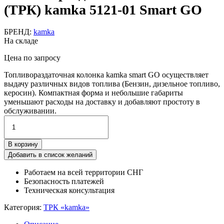
(ТРК) kamka 5121-01 Smart GO
БРЕНД:
kamka
На складе
Цена по запросу
Топливораздаточная колонка kamka smart GO осуществляет
выдачу различных видов топлива (Бензин, дизельное топливо,
керосин). Компактная форма и небольшие габариты
уменьшают расходы на доставку и добавляют простоту в
обслуживании.
Количество
товара
Топливораздаточная
В корзину
колонка
(ТРК)
Добавить в список желаний
kamka
Работаем на всей территории СНГ
5121-
Безопасность платежей
01
Техническая консультация
Smart
GO
Категория:
ТРК «kamka»