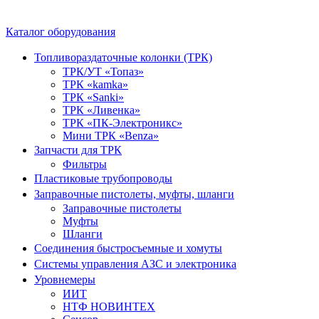
Каталог оборудования
Топливораздаточные колонки (ТРК)
ТРК/УТ «Топаз»
ТРК «kamka»
ТРК «Sanki»
ТРК «Ливенка»
ТРК «ПК-Электроникс»
Мини ТРК «Benza»
Запчасти для ТРК
Фильтры
Пластиковые трубопроводы
Заправочные пистолеты, муфты, шланги
Заправочные пистолеты
Муфты
Шланги
Соединения быстросъемные и хомуты
Системы управления АЗС и электроника
Уровнемеры
ИИТ
НТФ НОВИНТЕХ