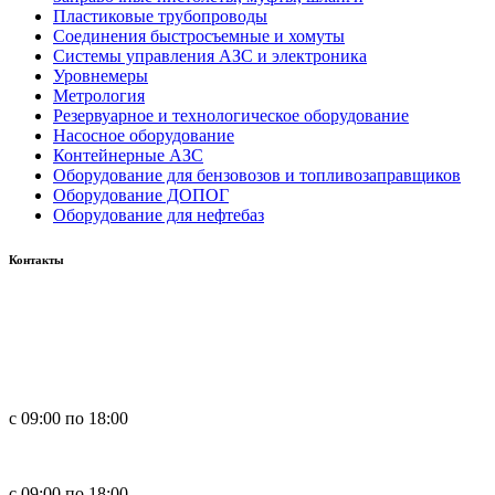
Пластиковые трубопроводы
Соединения быстросъемные и хомуты
Системы управления АЗС и электроника
Уровнемеры
Метрология
Резервуарное и технологическое оборудование
Насосное оборудование
Контейнерные АЗС
Оборудование для бензовозов и топливозаправщиков
Оборудование ДОПОГ
Оборудование для нефтебаз
Контакты
Россия, 660123, г. Красноярск, ул. Юности, 1
+7 391 296-00-67
+7 391 264-40-42
+7 923 270-47-84
с 09:00 по 18:00
in
**
@
****
zs.com
с 09:00 по 18:00