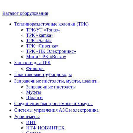
Каталог оборудования
Топливораздаточные колонки (ТРК)
ТРК/УТ «Топаз»
ТРК «kamka»
ТРК «Sanki»
ТРК «Ливенка»
ТРК «ПК-Электроникс»
Мини ТРК «Benza»
Запчасти для ТРК
Фильтры
Пластиковые трубопроводы
Заправочные пистолеты, муфты, шланги
Заправочные пистолеты
Муфты
Шланги
Соединения быстросъемные и хомуты
Системы управления АЗС и электроника
Уровнемеры
ИИТ
НТФ НОВИНТЕХ