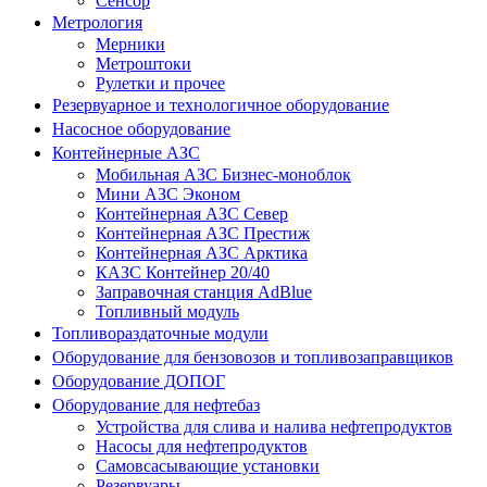
Сенсор
Метрология
Мерники
Метроштоки
Рулетки и прочее
Резервуарное и технологичное оборудование
Насосное оборудование
Контейнерные АЗС
Мобильная АЗС Бизнес-моноблок
Мини АЗС Эконом
Контейнерная АЗС Север
Контейнерная АЗС Престиж
Контейнерная АЗС Арктика
КАЗС Контейнер 20/40
Заправочная станция AdBlue
Топливный модуль
Топливораздаточные модули
Оборудование для бензовозов и топливозаправщиков
Оборудование ДОПОГ
Оборудование для нефтебаз
Устройства для слива и налива нефтепродуктов
Насосы для нефтепродуктов
Самовсасывающие установки
Резервуары