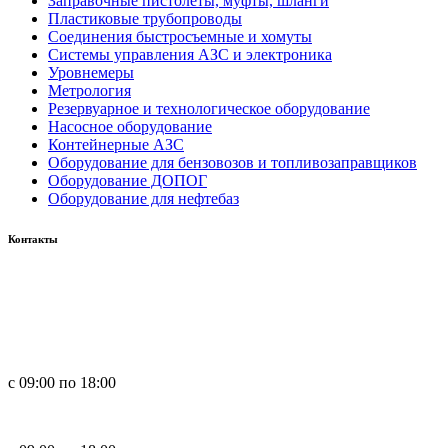
Заправочные пистолеты, муфты, шланги
Пластиковые трубопроводы
Соединения быстросъемные и хомуты
Системы управления АЗС и электроника
Уровнемеры
Метрология
Резервуарное и технологическое оборудование
Насосное оборудование
Контейнерные АЗС
Оборудование для бензовозов и топливозаправщиков
Оборудование ДОПОГ
Оборудование для нефтебаз
Контакты
Россия, 660123, г. Красноярск, ул. Юности, 1
+7 391 296-00-67
+7 391 264-40-42
+7 923 270-47-84
с 09:00 по 18:00
in
**
@
****
zs.com