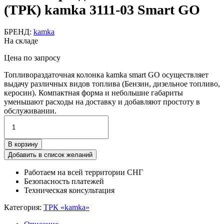
(ТРК) kamka 3111-03 Smart GO
БРЕНД:
kamka
На складе
Цена по запросу
Топливораздаточная колонка kamka smart GO осуществляет
выдачу различных видов топлива (Бензин, дизельное топливо,
керосин). Компактная форма и небольшие габариты
уменьшают расходы на доставку и добавляют простоту в
обслуживании.
Количество
товара
Топливораздаточная
В корзину
колонка
(ТРК)
Добавить в список желаний
kamka
Работаем на всей территории СНГ
3111-
Безопасность платежей
03
Техническая консультация
Smart
GO
Категория:
ТРК «kamka»