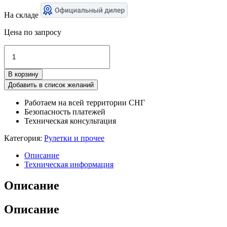
На складе
Цена по запросу
Количество
товара
Рулетка
В корзину
Р10У3Г,
с
Добавить в список желаний
поверкой
Работаем на всей территории СНГ
Безопасность платежей
Техническая консультация
Категория:
Рулетки и прочее
Описание
Техническая информация
Описание
Описание