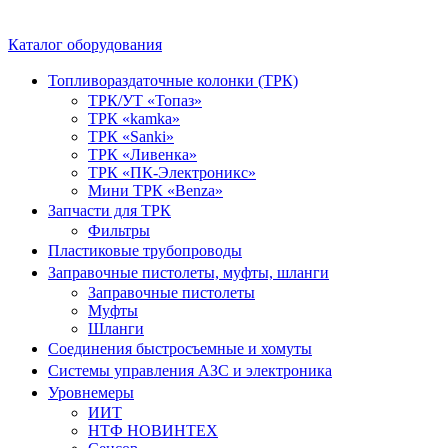
Каталог оборудования
Топливораздаточные колонки (ТРК)
ТРК/УТ «Топаз»
ТРК «kamka»
ТРК «Sanki»
ТРК «Ливенка»
ТРК «ПК-Электроникс»
Мини ТРК «Benza»
Запчасти для ТРК
Фильтры
Пластиковые трубопроводы
Заправочные пистолеты, муфты, шланги
Заправочные пистолеты
Муфты
Шланги
Соединения быстросъемные и хомуты
Системы управления АЗС и электроника
Уровнемеры
ИИТ
НТФ НОВИНТЕХ