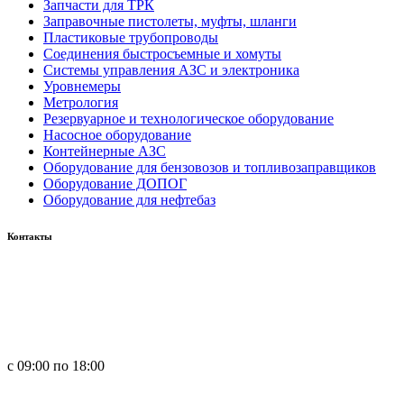
Запчасти для ТРК
Заправочные пистолеты, муфты, шланги
Пластиковые трубопроводы
Соединения быстросъемные и хомуты
Системы управления АЗС и электроника
Уровнемеры
Метрология
Резервуарное и технологическое оборудование
Насосное оборудование
Контейнерные АЗС
Оборудование для бензовозов и топливозаправщиков
Оборудование ДОПОГ
Оборудование для нефтебаз
Контакты
Россия, 660123, г. Красноярск, ул. Юности, 1
+7 391 296-00-67
+7 391 264-40-42
+7 923 270-47-84
с 09:00 по 18:00
in
**
@
****
zs.com