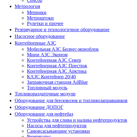
Сенсор
Метрология
Мерники
Метроштоки
Рулетки и прочее
Резервуарное и технологичное оборудование
Насосное оборудование
Контейнерные АЗС
Мобильная АЗС Бизнес-моноблок
Мини АЗС Эконом
Контейнерная АЗС Север
Контейнерная АЗС Престиж
Контейнерная АЗС Арктика
КАЗС Контейнер 20/40
Заправочная станция AdBlue
Топливный модуль
Топливораздаточные модули
Оборудование для бензовозов и топливозаправщиков
Оборудование ДОПОГ
Оборудование для нефтебаз
Устройства для слива и налива нефтепродуктов
Насосы для нефтепродуктов
Самовсасывающие установки
Резервуары