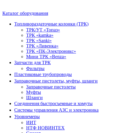
Каталог оборудования
Топливораздаточные колонки (ТРК)
ТРК/УТ «Топаз»
ТРК «kamka»
ТРК «Sanki»
ТРК «Ливенка»
ТРК «ПК-Электроникс»
Мини ТРК «Benza»
Запчасти для ТРК
Фильтры
Пластиковые трубопроводы
Заправочные пистолеты, муфты, шланги
Заправочные пистолеты
Муфты
Шланги
Соединения быстросъемные и хомуты
Системы управления АЗС и электроника
Уровнемеры
ИИТ
НТФ НОВИНТЕХ