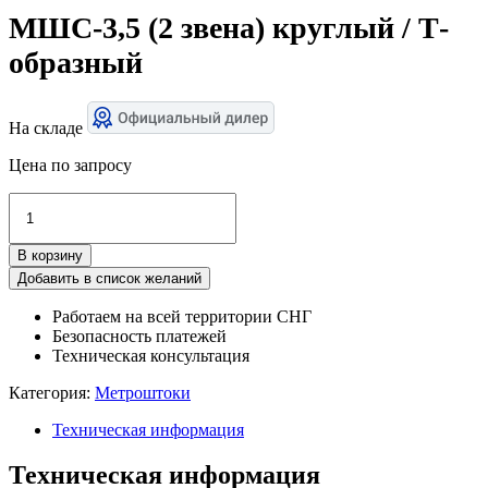
МШС-3,5 (2 звена) круглый / Т-
образный
На складе
Цена по запросу
Количество
товара
МШС-3,5
В корзину
(2
звена)
Добавить в список желаний
круглый
Работаем на всей территории СНГ
/
Безопасность платежей
Т-
Техническая консультация
образный
Категория:
Метроштоки
Техническая информация
Техническая информация