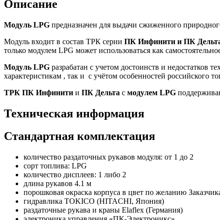
Описание
Модуль LPG
предназначен для выдачи сжиженного природного
Модуль входит в состав ТРК серии
ПК Инфинити и ПК Дельт
только модулем LPG может использоваться как самостоятельно
Модуль LPG
разрабатан с учетом достоинств и недостатков т
характеристикам , так и с учётом особенностей российского т
ТРК ПК Инфинити
и
ПК Дельта
с
модулем LPG
поддерживают
Техническая информация
Стандартная комплектация
количество раздаточных рукавов модуля: от 1 до 2
сорт топлива: LPG
количество дисплеев: 1 либо 2
длина рукавов 4.1 м
порошковая окраска корпуса в цвет по желанию Заказчик
гидравлика TOKICO (HITACHI, Япония)
раздаточные рукава и краны Elaflex (Германия)
электроника управления «ПК-Электроникс»