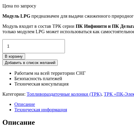
Цена по запросу
Модуль LPG
предназначен для выдачи сжиженного природного
Модуль входит в состав ТРК серии
ПК Инфинити и ПК Дельт
только модулем LPG может использоваться как самостоятельно
Количество
товара
Модуль
В корзину
LPG
для
Добавить в список желаний
ТРК
Работаем на всей территории СНГ
Безопасность платежей
Техническая консультация
Категории:
Топливораздаточные колонки (ТРК)
,
ТРК «ПК-Элек
Описание
Техническая информация
Описание