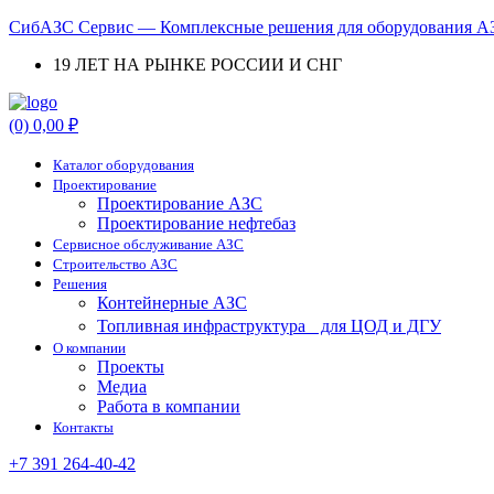
СибАЗС Сервис — Комплексные решения для оборудования АЗ
19 ЛЕТ НА РЫНКЕ РОССИИ И СНГ
Menu
(0)
0,00
₽
Каталог оборудования
Проектирование
Проектирование АЗС
Проектирование нефтебаз
Cервисное обслуживание АЗС
Строительство АЗС
Решения
Контейнерные АЗС
Топливная инфраструктура для ЦОД и ДГУ
О компании
Проекты
Медиа
Работа в компании
Контакты
+7 391 264-40-42