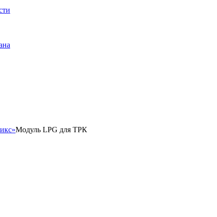
сти
ана
икс»
Модуль LPG для ТРК