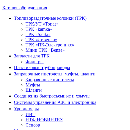
Каталог оборудования
Топливораздаточные колонки (ТРК)
ТРК/УТ «Топаз»
ТРК «kamka»
ТРК «Sanki»
ТРК «Ливенка»
ТРК «ПК-Электроникс»
Мини ТРК «Benza»
Запчасти для ТРК
Фильтры
Пластиковые трубопроводы
Заправочные пистолеты, муфты, шланги
Заправочные пистолеты
Муфты
Шланги
Соединения быстросъемные и хомуты
Системы управления АЗС и электроника
Уровнемеры
ИИТ
НТФ НОВИНТЕХ
Сенсор