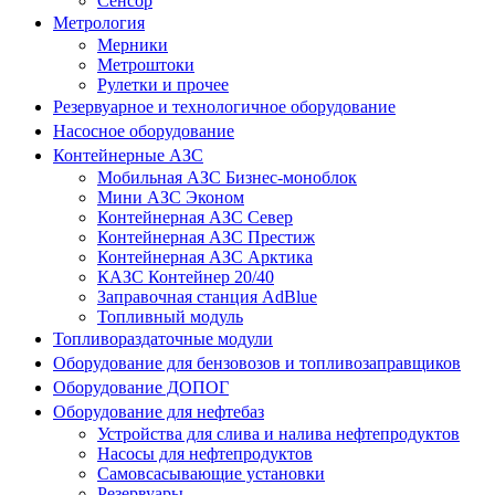
Сенсор
Метрология
Мерники
Метроштоки
Рулетки и прочее
Резервуарное и технологичное оборудование
Насосное оборудование
Контейнерные АЗС
Мобильная АЗС Бизнес-моноблок
Мини АЗС Эконом
Контейнерная АЗС Север
Контейнерная АЗС Престиж
Контейнерная АЗС Арктика
КАЗС Контейнер 20/40
Заправочная станция AdBlue
Топливный модуль
Топливораздаточные модули
Оборудование для бензовозов и топливозаправщиков
Оборудование ДОПОГ
Оборудование для нефтебаз
Устройства для слива и налива нефтепродуктов
Насосы для нефтепродуктов
Самовсасывающие установки
Резервуары