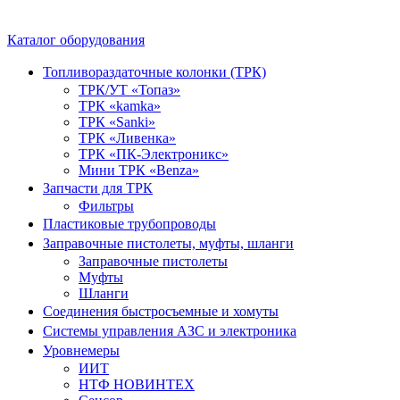
Каталог оборудования
Топливораздаточные колонки (ТРК)
ТРК/УТ «Топаз»
ТРК «kamka»
ТРК «Sanki»
ТРК «Ливенка»
ТРК «ПК-Электроникс»
Мини ТРК «Benza»
Запчасти для ТРК
Фильтры
Пластиковые трубопроводы
Заправочные пистолеты, муфты, шланги
Заправочные пистолеты
Муфты
Шланги
Соединения быстросъемные и хомуты
Системы управления АЗС и электроника
Уровнемеры
ИИТ
НТФ НОВИНТЕХ