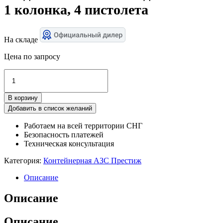
1 колонка, 4 пистолета
На складе
Цена по запросу
Количество
товара
Модель
В корзину
КАЗС
01:
Добавить в список желаний
2
Работаем на всей территории СНГ
вида
Безопасность платежей
топлива,
Техническая консультация
1
колонка,
Категория:
Контейнерная АЗС Престиж
4
пистолета
Описание
Описание
Описание