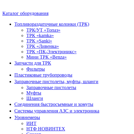
Каталог оборудования
Топливораздаточные колонки (ТРК)
ТРК/УТ «Топаз»
ТРК «kamka»
ТРК «Sanki»
ТРК «Ливенка»
ТРК «ПК-Электроникс»
Мини ТРК «Benza»
Запчасти для ТРК
Фильтры
Пластиковые трубопроводы
Заправочные пистолеты, муфты, шланги
Заправочные пистолеты
Муфты
Шланги
Соединения быстросъемные и хомуты
Системы управления АЗС и электроника
Уровнемеры
ИИТ
НТФ НОВИНТЕХ