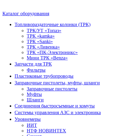
Каталог оборудования
Топливораздаточные колонки (ТРК)
ТРК/УТ «Топаз»
ТРК «kamka»
ТРК «Sanki»
ТРК «Ливенка»
ТРК «ПК-Электроникс»
Мини ТРК «Benza»
Запчасти для ТРК
Фильтры
Пластиковые трубопроводы
Заправочные пистолеты, муфты, шланги
Заправочные пистолеты
Муфты
Шланги
Соединения быстросъемные и хомуты
Системы управления АЗС и электроника
Уровнемеры
ИИТ
НТФ НОВИНТЕХ