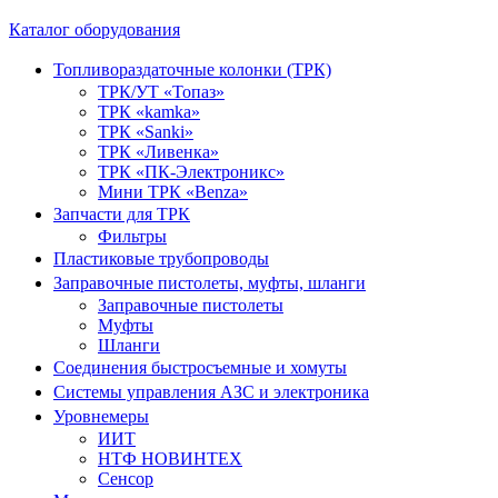
Каталог оборудования
Топливораздаточные колонки (ТРК)
ТРК/УТ «Топаз»
ТРК «kamka»
ТРК «Sanki»
ТРК «Ливенка»
ТРК «ПК-Электроникс»
Мини ТРК «Benza»
Запчасти для ТРК
Фильтры
Пластиковые трубопроводы
Заправочные пистолеты, муфты, шланги
Заправочные пистолеты
Муфты
Шланги
Соединения быстросъемные и хомуты
Системы управления АЗС и электроника
Уровнемеры
ИИТ
НТФ НОВИНТЕХ
Сенсор