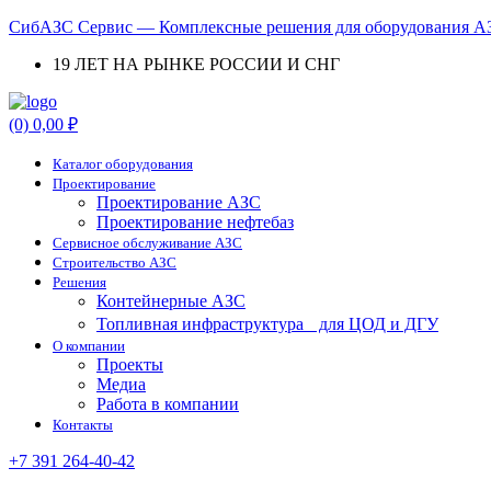
СибАЗС Сервис — Комплексные решения для оборудования АЗ
19 ЛЕТ НА РЫНКЕ РОССИИ И СНГ
Menu
(0)
0,00
₽
Каталог оборудования
Проектирование
Проектирование АЗС
Проектирование нефтебаз
Cервисное обслуживание АЗС
Строительство АЗС
Решения
Контейнерные АЗС
Топливная инфраструктура для ЦОД и ДГУ
О компании
Проекты
Медиа
Работа в компании
Контакты
+7 391 264-40-42