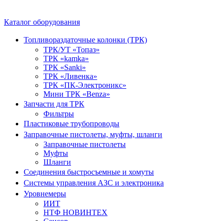
Каталог оборудования
Топливораздаточные колонки (ТРК)
ТРК/УТ «Топаз»
ТРК «kamka»
ТРК «Sanki»
ТРК «Ливенка»
ТРК «ПК-Электроникс»
Мини ТРК «Benza»
Запчасти для ТРК
Фильтры
Пластиковые трубопроводы
Заправочные пистолеты, муфты, шланги
Заправочные пистолеты
Муфты
Шланги
Соединения быстросъемные и хомуты
Системы управления АЗС и электроника
Уровнемеры
ИИТ
НТФ НОВИНТЕХ