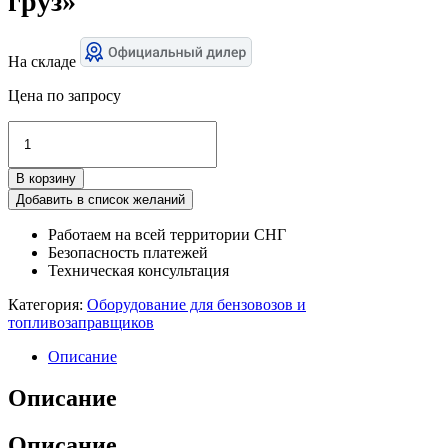
груз»
На складе
Цена по запросу
Количество
товара
Держатель
В корзину
для
знака
Добавить в список желаний
«Опасный
Работаем на всей территории СНГ
груз»
Безопасность платежей
Техническая консультация
Категория:
Оборудование для бензовозов и
топливозаправщиков
Описание
Описание
Описание