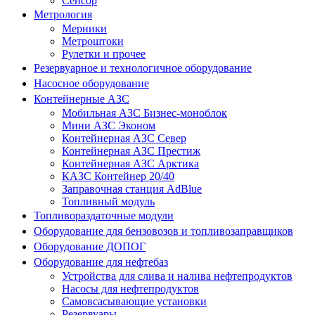
Сенсор
Метрология
Мерники
Метроштоки
Рулетки и прочее
Резервуарное и технологичное оборудование
Насосное оборудование
Контейнерные АЗС
Мобильная АЗС Бизнес-моноблок
Мини АЗС Эконом
Контейнерная АЗС Север
Контейнерная АЗС Престиж
Контейнерная АЗС Арктика
КАЗС Контейнер 20/40
Заправочная станция AdBlue
Топливный модуль
Топливораздаточные модули
Оборудование для бензовозов и топливозаправщиков
Оборудование ДОПОГ
Оборудование для нефтебаз
Устройства для слива и налива нефтепродуктов
Насосы для нефтепродуктов
Самовсасывающие установки
Резервуары