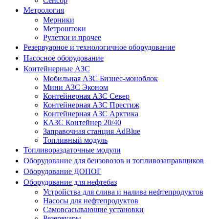
Сенсор
Метрология
Мерники
Метроштоки
Рулетки и прочее
Резервуарное и технологичное оборудование
Насосное оборудование
Контейнерные АЗС
Мобильная АЗС Бизнес-моноблок
Мини АЗС Эконом
Контейнерная АЗС Север
Контейнерная АЗС Престиж
Контейнерная АЗС Арктика
КАЗС Контейнер 20/40
Заправочная станция AdBlue
Топливный модуль
Топливораздаточные модули
Оборудование для бензовозов и топливозаправщиков
Оборудование ДОПОГ
Оборудование для нефтебаз
Устройства для слива и налива нефтепродуктов
Насосы для нефтепродуктов
Самовсасывающие установки
Резервуары