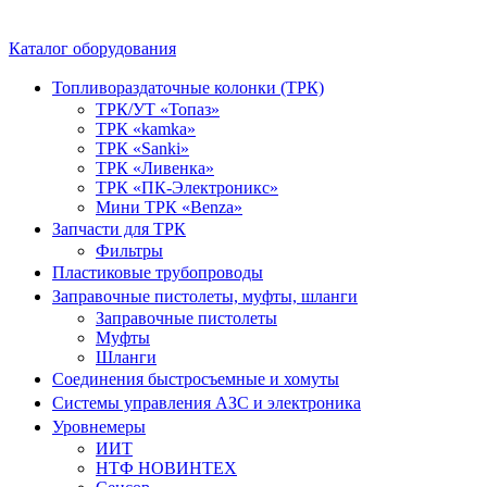
Каталог оборудования
Топливораздаточные колонки (ТРК)
ТРК/УТ «Топаз»
ТРК «kamka»
ТРК «Sanki»
ТРК «Ливенка»
ТРК «ПК-Электроникс»
Мини ТРК «Benza»
Запчасти для ТРК
Фильтры
Пластиковые трубопроводы
Заправочные пистолеты, муфты, шланги
Заправочные пистолеты
Муфты
Шланги
Соединения быстросъемные и хомуты
Системы управления АЗС и электроника
Уровнемеры
ИИТ
НТФ НОВИНТЕХ