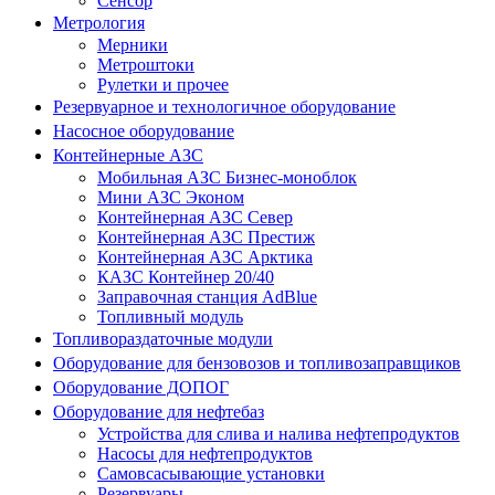
Сенсор
Метрология
Мерники
Метроштоки
Рулетки и прочее
Резервуарное и технологичное оборудование
Насосное оборудование
Контейнерные АЗС
Мобильная АЗС Бизнес-моноблок
Мини АЗС Эконом
Контейнерная АЗС Север
Контейнерная АЗС Престиж
Контейнерная АЗС Арктика
КАЗС Контейнер 20/40
Заправочная станция AdBlue
Топливный модуль
Топливораздаточные модули
Оборудование для бензовозов и топливозаправщиков
Оборудование ДОПОГ
Оборудование для нефтебаз
Устройства для слива и налива нефтепродуктов
Насосы для нефтепродуктов
Самовсасывающие установки
Резервуары