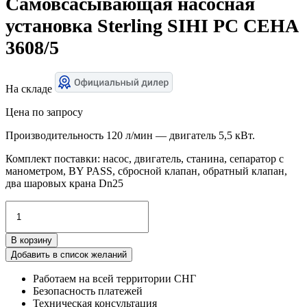
Самовсасывающая насосная
установка Sterling SIHI PC CEHA
3608/5
На складе
Цена по запросу
Производительность 120 л/мин — двигатель 5,5 кВт.
Комплект поставки: насос, двигатель, станина, сепаратор с
манометром, BY PASS, сбросной клапан, обратный клапан,
два шаровых крана Dn25
Количество
товара
Самовсасывающая
В корзину
насосная
установка
Добавить в список желаний
Sterling
Работаем на всей территории СНГ
SIHI
Безопасность платежей
PC
Техническая консультация
CEHA