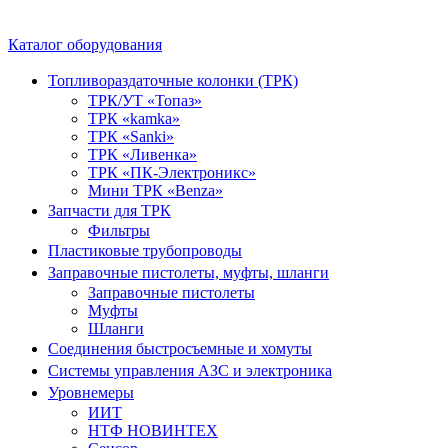
Каталог оборудования
Топливораздаточные колонки (ТРК)
ТРК/УТ «Топаз»
ТРК «kamka»
ТРК «Sanki»
ТРК «Ливенка»
ТРК «ПК-Электроникс»
Мини ТРК «Benza»
Запчасти для ТРК
Фильтры
Пластиковые трубопроводы
Заправочные пистолеты, муфты, шланги
Заправочные пистолеты
Муфты
Шланги
Соединения быстросъемные и хомуты
Системы управления АЗС и электроника
Уровнемеры
ИИТ
НТФ НОВИНТЕХ