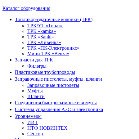
Каталог оборудования
Топливораздаточные колонки (ТРК)
ТРК/УТ «Топаз»
ТРК «kamka»
ТРК «Sanki»
ТРК «Ливенка»
ТРК «ПК-Электроникс»
Мини ТРК «Benza»
Запчасти для ТРК
Фильтры
Пластиковые трубопроводы
Заправочные пистолеты, муфты, шланги
Заправочные пистолеты
Муфты
Шланги
Соединения быстросъемные и хомуты
Системы управления АЗС и электроника
Уровнемеры
ИИТ
НТФ НОВИНТЕХ
Сенсор