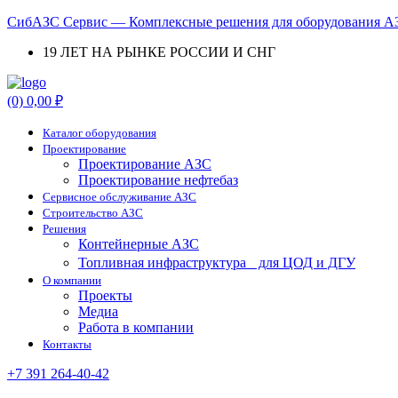
СибАЗС Сервис — Комплексные решения для оборудования АЗ
19 ЛЕТ НА РЫНКЕ РОССИИ И СНГ
Menu
(0)
0,00
₽
Каталог оборудования
Проектирование
Проектирование АЗС
Проектирование нефтебаз
Cервисное обслуживание АЗС
Строительство АЗС
Решения
Контейнерные АЗС
Топливная инфраструктура для ЦОД и ДГУ
О компании
Проекты
Медиа
Работа в компании
Контакты
+7 391 264-40-42