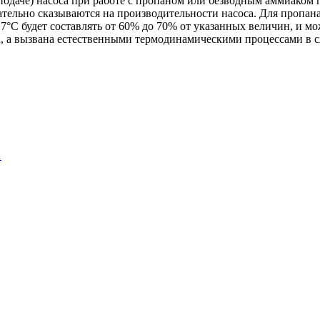
даче) насоса при работе с пропаном или безводным аммиаком п
ицательно сказываются на производительности насоса. Для пропа
7°C будет составлять от 60% до 70% от указанных величин, и м
са, а вызвана естественными термодинамическими процессами в 
1