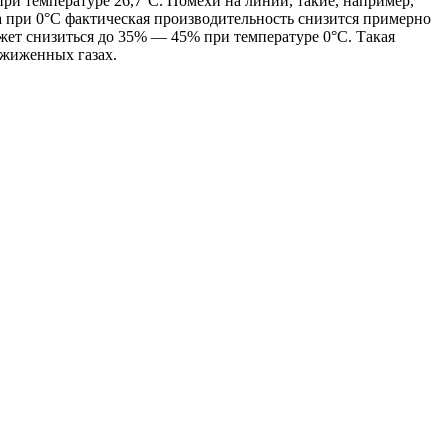
ри температуре 26,7°C. Помехи на линии, такие, например,
на при 0°C фактическая производительность снизится примерно
ожет снизиться до 35% — 45% при температуре 0°C. Такая
сжиженных газах.