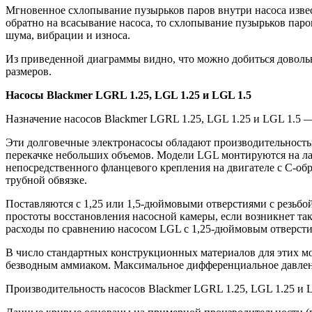
Мгновенное схлопывание пузырьков паров внутри насоса извес
обратно на всасывание насоса, то схлопывание пузырьков паро
шума, вибрации и износа.
Из приведенной диаграммы видно, что можно добиться доволь
размеров.
Насосы Blackmer LGRL 1.25, LGL 1.25 и LGL 1.5
Назначение насосов Blackmer LGRL 1.25, LGL 1.25 и LGL 1.5 —
Эти долговечные электронасосы обладают производительностью 
перекачке небольших объемов. Модели LGL монтируются на л
непосредственного фланцевого крепления на двигателе с С-об
трубной обвязке.
Поставляются с 1,25 или 1,5-дюймовыми отверстиями с резьб
простоты восстановления насосной камеры, если возникнет т
расходы по сравнению насосом LGL с 1,25-дюймовым отверстие
В число стандартных конструкционных материалов для этих мо
безводным аммиаком. Максимальное дифференциальное давление
Производительность насосов Blackmer LGRL 1.25, LGL 1.25 и 