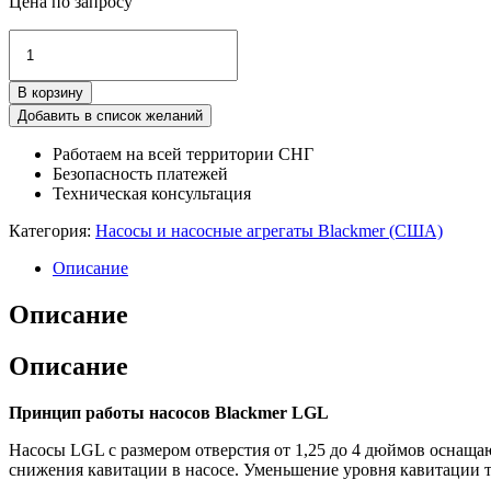
Цена по запросу
Количество
товара
Насос
В корзину
Blackmer
LGL
Добавить в список желаний
1.25,
Работаем на всей территории СНГ
LGL
Безопасность платежей
1.25
Техническая консультация
и
LGL
Категория:
Насосы и насосные агрегаты Blackmer (США)
1.5
Описание
Описание
Описание
Принцип работы насосов Blackmer LGL
Насосы LGL с размером отверстия от 1,25 до 4 дюймов оснаща
снижения кавитации в насосе. Уменьшение уровня кавитации 