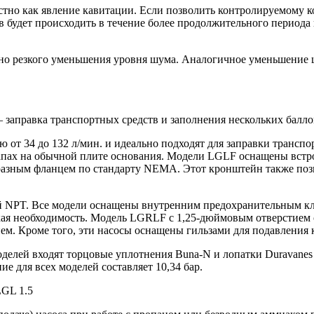
тно как явление кавитации. Если позволить контролируемому к
в будет происходить в течение более продолжительного периода
но резкого уменьшения уровня шума. Аналогичное уменьшение 
 заправка транспортных средств и заполнения нескольких балло
от 34 до 132 л/мин. и идеально подходят для заправки транспо
апах на обычной плите основания. Модели LGLF оснащены вст
разным фланцем по стандарту NEMA. Этот кронштейн также позв
ой NPT. Все модели оснащены внутренним предохранительным кл
акая необходимость. Модель LGRLF с 1,25-дюймовым отверстием
м. Кроме того, эти насосы оснащены гильзами для подавления 
делей входят торцовые уплотнения Buna-N и лопатки Duravanes
 для всех моделей составляет 10,34 бар.
LGL 1.5