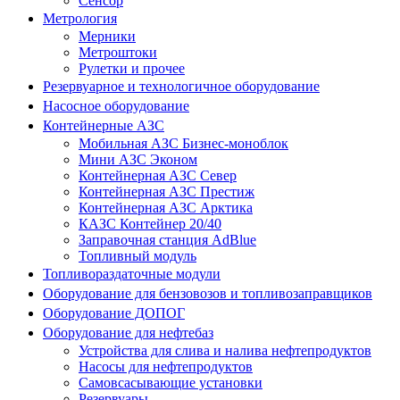
Сенсор
Метрология
Мерники
Метроштоки
Рулетки и прочее
Резервуарное и технологичное оборудование
Насосное оборудование
Контейнерные АЗС
Мобильная АЗС Бизнес-моноблок
Мини АЗС Эконом
Контейнерная АЗС Север
Контейнерная АЗС Престиж
Контейнерная АЗС Арктика
КАЗС Контейнер 20/40
Заправочная станция AdBlue
Топливный модуль
Топливораздаточные модули
Оборудование для бензовозов и топливозаправщиков
Оборудование ДОПОГ
Оборудование для нефтебаз
Устройства для слива и налива нефтепродуктов
Насосы для нефтепродуктов
Самовсасывающие установки
Резервуары