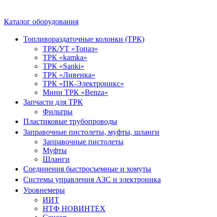
Каталог оборудования
Топливораздаточные колонки (ТРК)
ТРК/УТ «Топаз»
ТРК «kamka»
ТРК «Sanki»
ТРК «Ливенка»
ТРК «ПК-Электроникс»
Мини ТРК «Benza»
Запчасти для ТРК
Фильтры
Пластиковые трубопроводы
Заправочные пистолеты, муфты, шланги
Заправочные пистолеты
Муфты
Шланги
Соединения быстросъемные и хомуты
Системы управления АЗС и электроника
Уровнемеры
ИИТ
НТФ НОВИНТЕХ