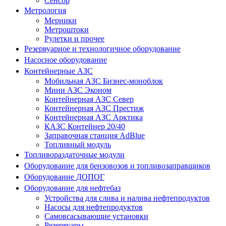
Сенсор
Метрология
Мерники
Метроштоки
Рулетки и прочее
Резервуарное и технологичное оборудование
Насосное оборудование
Контейнерные АЗС
Мобильная АЗС Бизнес-моноблок
Мини АЗС Эконом
Контейнерная АЗС Север
Контейнерная АЗС Престиж
Контейнерная АЗС Арктика
КАЗС Контейнер 20/40
Заправочная станция AdBlue
Топливный модуль
Топливораздаточные модули
Оборудование для бензовозов и топливозаправщиков
Оборудование ДОПОГ
Оборудование для нефтебаз
Устройства для слива и налива нефтепродуктов
Насосы для нефтепродуктов
Самовсасывающие установки
Резервуары