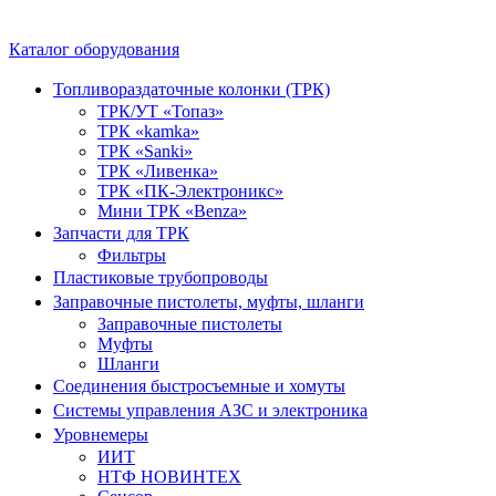
Каталог оборудования
Топливораздаточные колонки (ТРК)
ТРК/УТ «Топаз»
ТРК «kamka»
ТРК «Sanki»
ТРК «Ливенка»
ТРК «ПК-Электроникс»
Мини ТРК «Benza»
Запчасти для ТРК
Фильтры
Пластиковые трубопроводы
Заправочные пистолеты, муфты, шланги
Заправочные пистолеты
Муфты
Шланги
Соединения быстросъемные и хомуты
Системы управления АЗС и электроника
Уровнемеры
ИИТ
НТФ НОВИНТЕХ