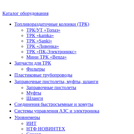
Каталог оборудования
Топливораздаточные колонки (ТРК)
ТРК/УТ «Топаз»
ТРК «kamka»
ТРК «Sanki»
ТРК «Ливенка»
ТРК «ПК-Электроникс»
Мини ТРК «Benza»
Запчасти для ТРК
Фильтры
Пластиковые трубопроводы
Заправочные пистолеты, муфты, шланги
Заправочные пистолеты
Муфты
Шланги
Соединения быстросъемные и хомуты
Системы управления АЗС и электроника
Уровнемеры
ИИТ
НТФ НОВИНТЕХ