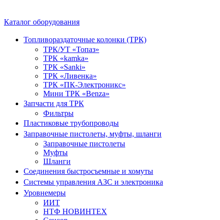
Каталог оборудования
Топливораздаточные колонки (ТРК)
ТРК/УТ «Топаз»
ТРК «kamka»
ТРК «Sanki»
ТРК «Ливенка»
ТРК «ПК-Электроникс»
Мини ТРК «Benza»
Запчасти для ТРК
Фильтры
Пластиковые трубопроводы
Заправочные пистолеты, муфты, шланги
Заправочные пистолеты
Муфты
Шланги
Соединения быстросъемные и хомуты
Системы управления АЗС и электроника
Уровнемеры
ИИТ
НТФ НОВИНТЕХ