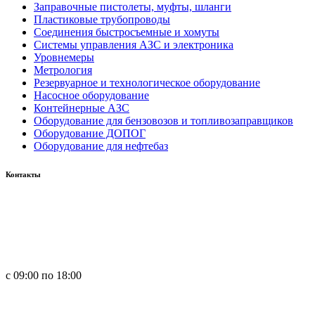
Заправочные пистолеты, муфты, шланги
Пластиковые трубопроводы
Соединения быстросъемные и хомуты
Системы управления АЗС и электроника
Уровнемеры
Метрология
Резервуарное и технологическое оборудование
Насосное оборудование
Контейнерные АЗС
Оборудование для бензовозов и топливозаправщиков
Оборудование ДОПОГ
Оборудование для нефтебаз
Контакты
Россия, 660123, г. Красноярск, ул. Юности, 1
+7 391 296-00-67
+7 391 264-40-42
+7 923 270-47-84
с 09:00 по 18:00
in
**
@
****
zs.com